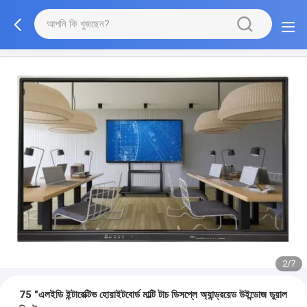
2/7
75 "এলইডি ইন্টারেক্টিভ হোয়াইটবোর্ড মাল্টি টাচ ডিসপ্লে অ্যান্ড্রয়েড উইন্ডোজ ডুয়াল