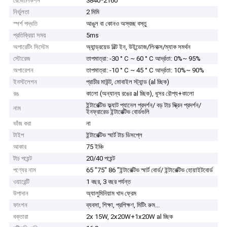
রেজোলিউশন
3840*2160
নির্ভুলতা
2 মিমি
স্পর্শ পদ্ধতি
আঙুল বা কোনও অস্বচ্ছ বস্তু
প্রতিক্রিয়া সময়
5ms
অপারেটিং সিস্টেম
অ্যান্ড্রয়েড বিল্ট ইন, উইন্ডোজ/লিনাক্স/ম্যাক সমর্থন
স্টোরেজ
তাপমাত্রা: -30 ° C ~ 60 ° C আর্দ্রতা: 0%~ 95%
অপারেশন
তাপমাত্রা: -10 ° C ~ 45 ° C আর্দ্রতা: 10%~ 90%
ইনস্টলেশন
প্রাচীর মাউন্ট, মোবাইল স্ট্যান্ড (al চ্ছিক)
রঙ
কালো (অন্যান্য রঙের al চ্ছিক), ধূসর রৌপ্য+কালো
ইন্টারেক্টিভ ফ্ল্যাট প্যানেল প্রদর্শন/ বড় টাচ স্ক্রিন প্রদর্শন/
নাম
ইনফ্রারেড ইন্টারেক্টিভ বোর্ডগুলি
ভাঁজ করা
না
টাইপ
ইন্টারেক্টিভ স্মার্ট টাচ ডিসপ্লে
আকার
75 ইঞ্চি
টাচ পয়েন্ট
20/40 পয়েন্ট
পণ্যের নাম
65 "75" 86 "ইন্টারেক্টিভ স্মার্ট বোর্ড/ ইন্টারেক্টিভ হোয়াইটবোর্ড
ওয়ারেন্টি
1 বছর, 3 বছর পর্যন্ত
উপাদান
অ্যালুমিনিয়াম খাদ ফ্রেম
ফাংশন
ব্যবসা, শিক্ষা, প্রশিক্ষণ, মিটিং রুম...
বক্তারা
2x 15W, 2x20W+1x20W al চ্ছিক