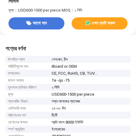
সিস্টেম
মূল্য：USD600-1500 per piece
MOQ：২ পিসি
ভালো দাম
এখন চ্যাট করুন
পণ্যের বর্ণনা
উৎপত্তি স্থল
শেনঝেন, চীন
পরিচিতিমুলক নাম
iBoard or OEM
সাক্ষ্যদান
CE, FCC, RoHS, CB, TUV...
মডেল নম্বার
Te -qs -75
ন্যূনতম চাহিদার পরিমাণ
২ পিসি
মূল্য
USD600-1500 per piece
প্যাকেজিং বিবরণ
শক্ত কাগজের প্যাকেজ
ডেলিভারি সময়
১৫-৩০ দিন
পরিশোধের শর্ত
টি/টি
যোগানের ক্ষমতা
প্রতি মাসে 8000 ইউনিট
স্পর্শ প্রযুক্তি
ইনফ্রারেড