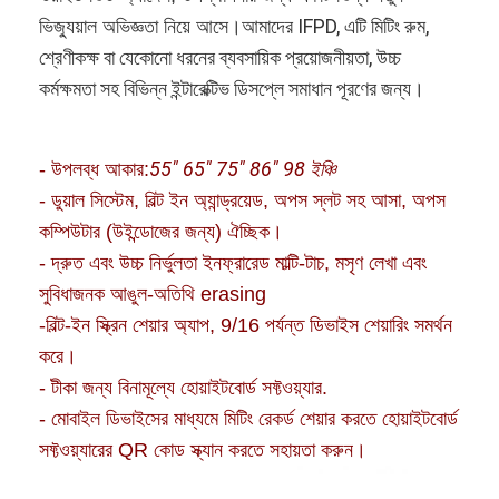
আমাদের IFPD, এটি মিটিং রুম,
ভিজ্যুয়াল অভিজ্ঞতা নিয়ে আসে।
শ্রেণীকক্ষ বা যেকোনো ধরনের ব্যবসায়িক প্রয়োজনীয়তা, উচ্চ
কর্মক্ষমতা সহ বিভিন্ন ইন্টারেক্টিভ ডিসপ্লে সমাধান পূরণের জন্য।
55" 65" 75" 86" 98 ইঞ্চি
- উপলব্ধ আকার:
- ডুয়াল সিস্টেম, বিল্ট ইন অ্যান্ড্রয়েড, অপস স্লট সহ আসা, অপস
কম্পিউটার (উইন্ডোজের জন্য) ঐচ্ছিক।
- দ্রুত এবং উচ্চ নির্ভুলতা ইনফ্রারেড মাল্টি-টাচ, মসৃণ লেখা এবং
সুবিধাজনক আঙুল-অতিথি er
asing
-বিল্ট-ইন স্ক্রিন শেয়ার অ্যাপ, 9/16 পর্যন্ত ডিভাইস শেয়ারিং সমর্থন
করে।
বাড়ি
- টীকা জন্য বিনামূল্যে হোয়াইটবোর্ড সফ্টওয়্যার.
- মোবাইল ডিভাইসের মাধ্যমে মিটিং রেকর্ড শেয়ার করতে হোয়াইটবোর্ড
পণ্য
সফ্টওয়্যারের QR কোড স্ক্যান করতে সহায়তা করুন।
ভিডিও