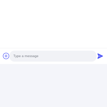
সামগ্রিক মূল্যায়ন
5.0
এই সরবরাহকারীর জন্য 50 টি পর্যালোচনার ভিত্তিতে
একটি পর্যালোচনা লিখুন
রেটিং স্ন্যাপশট
Photo
নিম্নলিখিতগুলি সমস্ত মূল্যায়নের বিতরণ
Video Call
5 তারা
100%
4 তারা
0%
Audio Call
3 তারা
0%