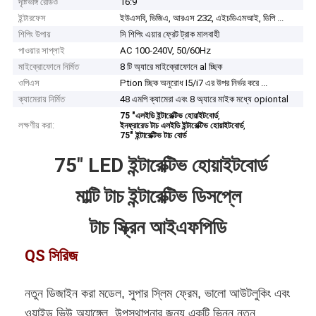
দৃষ্টিভঙ্গি রেডিও
16:9
ইন্টারফেস
ইউএসবি, ভিজিএ, আরএস 232, এইচডিএমআই, ডিপি ...
শিপিং উপায়
সি শিপিং এয়ার ফ্রেট ট্রাক মালবাহী
পাওয়ার সাপ্লাই
AC 100-240V, 50/60Hz
মাইক্রোফোনে নির্মিত
8 টি অ্যারে মাইক্রোফোনে al চ্ছিক
ওপিএস
Ption চ্ছিক অনুরোধ I5/i7 এর উপর নির্ভর করে ...
ক্যামেরায় নির্মিত
48 এমপি ক্যামেরা এবং 8 অ্যারে মাইক মধ্যে opiontal
,
75 "এলইডি ইন্টারেক্টিভ হোয়াইটবোর্ড
লক্ষণীয় করা:
,
ইনফ্রারেড টাচ এলইডি ইন্টারেক্টিভ হোয়াইটবোর্ড
75" ইন্টারেক্টিভ টাচ বোর্ড
75" LED ইন্টারেক্টিভ হোয়াইটবোর্ড
মাল্টি টাচ ইন্টারেক্টিভ ডিসপ্লে
টাচ স্ক্রিন আইএফপিডি
QS সিরিজ
নতুন ডিজাইন করা মডেল, সুপার স্লিম ফ্রেম, ভালো আউটলুকিং এবং
ওয়াইড ভিউ অ্যাঙ্গেল, উপস্থাপনার জন্য একটি ভিন্ন নতুন