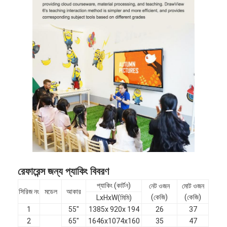
রেফারেন্স জন্য প্যাকিং বিবরণ
প্যাকিং (কার্টন)
নেট ওজন
মোট ওজন
সিরিজ নং
মডেল
আকার
(কেজি)
(কেজি)
LxHxW(মিমি)
1
55"
1385x 920x 194
26
37
2
65"
1646x1074x160
35
47