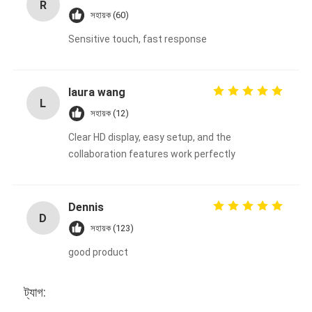
R
সহায়ক (60)
Sensitive touch, fast response
laura wang
L
সহায়ক (12)
Clear HD display, easy setup, and the
collaboration features work perfectly
Dennis
D
সহায়ক (123)
good product
ট্যাগ: