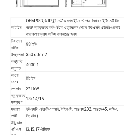
VR প্রদর্শন
আমাদের সম্পর্কে
OEM 98 ইঞ্চি IR ইন্টারেক্টিভ হোয়াইটবোর্ড পেন ফিঙ্গার রাইটিং 50 টাচ
আইটেম
পয়েন্ট অ্যান্ড্রয়েড কম্পিউটার ওয়্যারলেস শেয়ার ইউএসবি এইচডিএমআই
কারখানা ভ্রমণ
কানেকশন ক্লাস অফিস ব্যবহারের জন্য
ডিসপ্লে
98 ইঞ্চি
মান নিয়ন্ত্রণ
সাইজ
উজ্জ্বলতা
350 cd/m2
আমাদের সাথে যোগাযোগ করুন
কনট্রাস্ট
4000:1
অনুপাত
খবর
আলো
বিল্ট ইন
সেন্সর
সব ক্ষেত্রেই
স্পিকার
2*15W
অ্যান্ড্রয়েড
Blog
13/14/15
সংস্করণ
সংযোগ
ইউএসবি, এইচডিএমআই, টাইপ-সি, আরএস232, আরজে45, অডিও,
এখন চ্যাট করুন
পোর্ট
ইত্যাদি।
উইন্ডোজ
ওপিএস
i3, i5, i7 ঐচ্ছিক