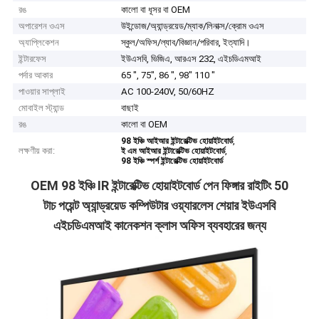
রঙ
কালো বা ধূসর বা OEM
অপারেশন ওএস
উইন্ডোজ/অ্যান্ড্রয়েড/ম্যাক/লিনাক্স/ক্রোম ওএস
অ্যাপ্লিকেশন
স্কুল/অফিস/ল্যাব/বিজ্ঞান/পরিবার, ইত্যাদি।
ইন্টারফেস
ইউএসবি, ভিজিএ, আরএস 232, এইচডিএমআই
পর্দার আকার
65 ", 75", 86 ", 98" 110 "
পাওয়ার সাপ্লাই
AC 100-240V, 50/60HZ
মোবাইল স্ট্যান্ড
বাছাই
রঙ
কালো বা OEM
,
98 ইঞ্চি আইআর ইন্টারেক্টিভ হোয়াইটবোর্ড
লক্ষণীয় করা:
,
ই এম আইআর ইন্টারেক্টিভ হোয়াইটবোর্ড
98 ইঞ্চি স্পর্শ ইন্টারেক্টিভ হোয়াইটবোর্ড
OEM 98 ইঞ্চি IR ইন্টারেক্টিভ হোয়াইটবোর্ড পেন ফিঙ্গার রাইটিং 50
টাচ পয়েন্ট অ্যান্ড্রয়েড কম্পিউটার ওয়্যারলেস শেয়ার ইউএসবি
এইচডিএমআই কানেকশন ক্লাস অফিস ব্যবহারের জন্য