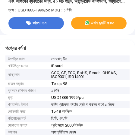
এবং অফিসের ব্যবহারের জন্য, ৫০ টাচ পয়েন্ট, অ্যান্ড্রয়েড কম্পিউটার, ওয়্যারলেস
শেয়ার, ইউএসবি, এইচডিএমআই সংযোগ
মূল্য：USD1888-1999/pc
MOQ：১ পিসি
ভালো দাম
এখন চ্যাট করুন
পণ্যের বর্ণনা
উৎপত্তি স্থল
শেনঝেন, চীন
পরিচিতিমুলক নাম
iBoard
CCC, CE, FCC, RoHS, Reach, OHSAS,
সাক্ষ্যদান
ISO9001, ISO14001
মডেল নম্বার
Te-qs-98
ন্যূনতম চাহিদার পরিমাণ
১ পিসি
মূল্য
USD1888-1999/pc
প্যাকেজিং বিবরণ
কার্টন প্যাকেজ, কাঠের ক্রেট বা বাক্সের সাথে al চ্ছিক
ডেলিভারি সময়
15-18 কার্যদিবস
পরিশোধের শর্ত
টি/টি, এল/সি
যোগানের ক্ষমতা
প্রতি মাসে 2000 ইউনিট
উপাদান
অ্যালুমিনিয়াম ফ্রেম