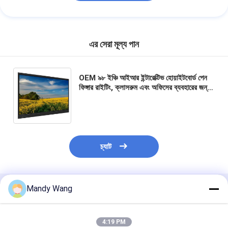
এর সেরা মূল্য পান
OEM ৯৮ ইঞ্চি আইআর ইন্টারেক্টিভ হোয়াইটবোর্ড পেন
ফিঙ্গার রাইটিং, ক্লাসরুম এবং অফিসের ব্যবহারের জন্য,
৫০ টাচ পয়েন্ট, অ্যান্ড্রয়েড কম্পিউটার, ওয়্যারলেস
শেয়ার, ইউএসবি, এইচডিএমআই সংযোগ
চ্যাট
Mandy Wang
প্রস্তাবিত পণ্য
4:19 PM