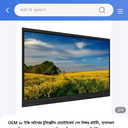
2/4
OEM ৯৮ ইঞ্চি আইআর ইন্টারেক্টিভ হোয়াইটবোর্ড পেন ফিঙ্গার রাইটিং, ক্লাসরুম