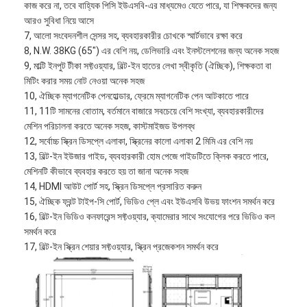
কাজ করে না, তবে বাহ্যিক পিসি ইউএসবি-এর মাধ্যমেও যেতে পারে, যা শিক্ষকদের জন্য
আরও সুবিধা নিয়ে আসে
7, আলো সংবেদনশীল সেন্সর সহ, ব্যবহারকারীর চোখকে স্মার্টভাবে রক্ষা করে
8, N.W. 38KG (65") এর বেশি নয়, ডেলিভারি এবং ইনস্টলেশনের জন্য অনেক সহজ
9, মাল্টি ইনপুট টীকা সফ্টওয়্যার, বিল্ট-ইন হাতের লেখা স্বীকৃতি (ঐচ্ছিক), শিক্ষকতা বা
মিটিং করার সময় নোট নেওয়া অনেক সহজ
10, ঐচ্ছিক ম্যাগনেটিক পেনহোল্ডার, ফ্রেমে ম্যাগনেটিক পেন আটকাতে পারে
11, 11টি সামনের বোতাম, বর্তমানে বাজারে সবচেয়ে বেশি সংখ্যা, ব্যবহারকারীদের
মেশিন পরিচালনা করতে অনেক সহজ, কাস্টমাইজড উপলব্ধ
12, সর্বোচ্চ স্ক্রিন ডিসপ্লে এলাকা, স্ক্রিনের কালো এলাকা 2 মিমি এর বেশি নয়
13, বিল্ট-ইন ইউজার গাইড, ব্যবহারকারী হোম পেজে গাইডটিতে ক্লিক করতে পারে,
মেশিনটি কীভাবে ব্যবহার করতে হয় তা জানা অনেক সহজ
14, HDMI আউট পোর্ট সহ, স্ক্রিন ডিসপ্লে প্রসারিত করুন
15, ঐচ্ছিক ফ্রন্ট টাইপ-সি পোর্ট, ভিডিও প্লে এবং ইউএসবি উভয় ফাংশন সমর্থন করে
16, বিল্ট-ইন ভিডিও কনফারেন্স সফ্টওয়্যার, ক্যামেরার সাথে সংযোগের পরে ভিডিও কল
বাড়ি
সমর্থন করে
17, বিল্ট-ইন স্ক্রিন শেয়ার সফ্টওয়্যার, স্ক্রিন প্রজেকশন সমর্থন করে
পণ্য
ভিডিও