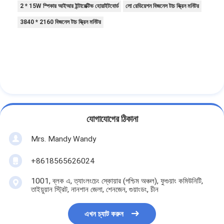
2 * 15W স্পিকার আইআর ইন্টারেক্টিভ হোয়াইটবোর্ড
লো রেডিয়েশন বিজনেস টাচ স্ক্রিন মনিটর
3840 * 2160 বিজনেস টাচ স্ক্রিন মনিটর
যোগাযোগের ঠিকানা
Mrs. Mandy Wandy
+8618565626024
1001, ব্লক এ, ত্যাংলংচেং স্কোয়ার (পশ্চিম অঞ্চল), ফুগুয়াং কমিউনিটি,
তাইয়ুয়ান স্ট্রিট, নানশান জেলা, শেনজেন, গুয়াংডং, চীন
এখন চ্যাট করুন