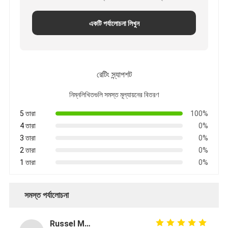
বুদ্ধিমান ব্ল্যাকবোর্ড
একটি পর্যালোচনা লিখুন
ইন্টারেক্টিভ প্রজেক্টর বোর্ড
ইনফ্রারেড টাচ ফ্রেম
ইন্টারেক্টিভ হোয়াইটবোর্ড স্ট্যান্ড
রেটিং স্ন্যাপশট
ভিজ্যুয়ালাইজার ডকুমেন্ট ক্যামেরা
নিম্নলিখিতগুলি সমস্ত মূল্যায়নের বিতরণ
5 তারা
100%
প্রজেক্টর
4 তারা
0%
টাওয়ার স্ক্রিন কিওস্কে
3 তারা
0%
2 তারা
0%
ডিজিটাল সাইনেজ
1 তারা
0%
ডিজিটাল বিজ্ঞাপন মনিটর
সমস্ত পর্যালোচনা
পোর্টেবল স্মার্ট স্ক্রিন
Russel Mohammed