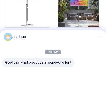
1080p 32 ইঞ্চি ইউএইচডি বড় পর্দা
আইবোর্ড ৩২ ইঞ্চি পোর্টেবল রিচার্জেবল স্মার্ট টিভি
Jan Liao
বহনযোগ্য ঘোরানো স্মার্ট মোবাইল টিভি এলসিডি
ক্যামেরা ব্যাটারি টাচ স্ক্রিন মনিটর ইন্টারেক্টিভ
ইনডোর বিজ্ঞাপন স্মার্ট ডিসপ্লে
ডিজিটাল ডিসপ্লে হোম অফিসের জন্য
9:38 AM
Good day, what product are you looking for?
সাশ্রয়ী iBoard 65/75/86 ইঞ্চি
হট সেল ফ্যাক্টরি ডাইরেক্ট ডিজিটাল সাইনেজ
ইন্টারেক্টিভ ফ্ল্যাট প্যানেল স্মার্ট ডিসপ্লে
মোবাইল স্মার্ট স্ক্রিন পোর্টেবল এইচডি টাচ স্ক্রীন
উল্লম্ব অল-ইন-ওয়ান লাইভ বেস্টি মেশিন