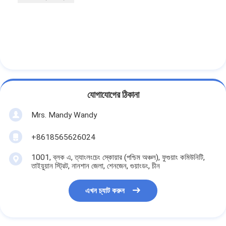
যোগাযোগের ঠিকানা
Mrs. Mandy Wandy
+8618565626024
1001, ব্লক এ, ত্যাংলংচেং স্কোয়ার (পশ্চিম অঞ্চল), ফুগুয়াং কমিউনিটি,
তাইয়ুয়ান স্ট্রিট, নানশান জেলা, শেনজেন, গুয়াংডং, চীন
এখন চ্যাট করুন