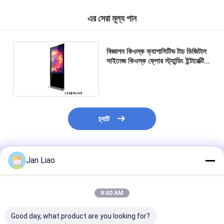
এর সেরা মূল্য পান
বিজ্ঞাপন কিওস্ক ক্যাপাসিটিভ টাচ ডিজিটাল
সাইনেজ কিওস্ক ফ্লোর স্ট্যান্ডিং ইন্টারেক্টিভ
এলসিডি ডিসপ্লে
চ্যাট
Jan Liao
প্রস্তাবিত পণ্য
9:40 AM
Good day, what product are you looking for?