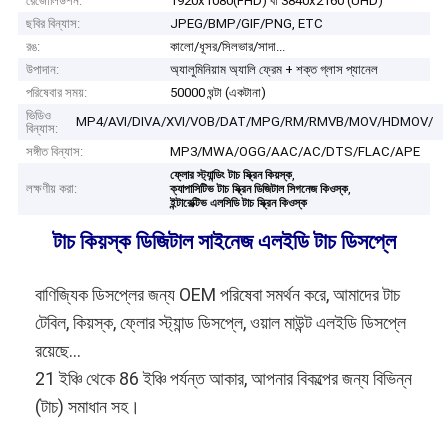
রেজোলিউশন:
1920x1080(FHD) বা 3840x2160 (UHD)
ছবির বিন্যাস:
JPEG/BMP/GIF/PNG, ETC
রঙ:
কালো/ধূসর/সিলভার/সাদা...
উপাদান:
অ্যালুমিনিয়াম অ্যালি ফ্রেম + শক্ত গ্লাস প্যানেল
পরিষেবার সময়:
50000 ঘন্টা (একটানা)
ভিডিও
MP4/AVI/DIVA/XVI/VOB/DAT/MPG/RM/RMVB/MOV/HDMOV/
বিন্যাস:
সঙ্গীত বিন্যাস:
MP3/MWA/OGG/AAC/AC/DTS/FLAC/APE
,
ফ্লোর স্ট্যান্ডিং টাচ স্ক্রিন কিয়স্ক
লক্ষণীয় করা:
,
ক্যাপাসিটিভ টাচ স্ক্রিন ডিজিটাল সিগনেজ কিওস্ক
ইন্টারেক্টিভ এলসিডি টাচ স্ক্রিন কিওস্ক
টাচ কিয়স্ক ডিজিটাল সাইনেজ এলইডি টাচ ডিসপ্লে
বাণিজ্যিক ডিসপ্লের জন্য OEM পরিষেবা সমর্থন করে, আমাদের টাচ
টেবিল, কিয়স্ক, ফ্লোর স্ট্যান্ড ডিসপ্লে, ওয়াল মাউন্ট এলইডি ডিসপ্লে
রয়েছে...
21 ইঞ্চি থেকে 86 ইঞ্চি পর্যন্ত আকার, আপনার বিকল্পের জন্য বিভিন্ন
(টাচ) সমাধান সহ।