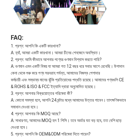
FAQ:
1. প্রশ্ন: আপনি কি একটি কারখানা?
A: হ্যাঁ, আমরা একটি কারখানা। আমরা চীনের শেনজেনে অবস্থিত।
2. প্রশ্ন: আমি কীভাবে আপনার পণ্যের গুণমান বিশ্বাস করতে পারি?
A: গুণমান এমন একটি বিষয় যা আমরা গত 12 বছর ধরে সবার আগে রেখেছি। উপাদান
কেনা থেকে শুরু করে পণ্য সরবরাহ পর্যন্ত, আমাদের নিজস্ব পেশাদার
কর্মচারী এবং সম্ভাব্য মানের ঝুঁকি প্রতিরোধের পদ্ধতি রয়েছে। আমাদের পণ্যগুলি CE
& ROHS & ISO & FCC ইত্যাদি দ্বারা অনুমোদিত হয়েছে।
3. প্রশ্ন: আপনার বিক্রয়োত্তর পরিষেবা কী?
A: কোনো সমস্যা হলে, আপনি 24 ঘন্টার মধ্যে আমাদের উত্তর পাবেন। তাৎক্ষণিকভাবে
সমাধান দেওয়া হবে।
4. প্রশ্ন: আপনার কি MOQ আছে?
A: সাধারণত, আমাদের MOQ হল 1 পিসি। তবে অর্ডার যত বড় হবে, তত বেশি ছাড়
দেওয়া হবে।
5. প্রশ্ন: আপনি কি OEM&ODM পরিষেবা দিতে পারেন?