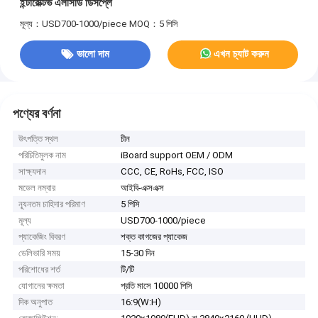
ইন্টারেক্টিভ এলসিডি ডিসপ্লে
মূল্য：USD700-1000/piece
MOQ：5 পিসি
ভালো দাম
এখন চ্যাট করুন
পণ্যের বর্ণনা
উৎপত্তি স্থল
চীন
পরিচিতিমুলক নাম
iBoard support OEM / ODM
সাক্ষ্যদান
CCC, CE, RoHs, FCC, ISO
মডেল নম্বার
আইবি-এক্সএক্স
ন্যূনতম চাহিদার পরিমাণ
5 পিসি
মূল্য
USD700-1000/piece
প্যাকেজিং বিবরণ
শক্ত কাগজের প্যাকেজ
ডেলিভারি সময়
15-30 দিন
পরিশোধের শর্ত
টি/টি
যোগানের ক্ষমতা
প্রতি মাসে 10000 পিসি
দিক অনুপাত
16:9(W:H)