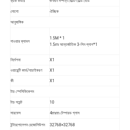
ব্যাক কভার
গুণমান সম্পন্ন কোল্ড-রোল্ড বোর্ড
VR প্রদর্শন
লোগো
ঐচ্ছিক
আমাদের সম্পর্কে
আনুষাঙ্গিক
কারখানা ভ্রমণ
1.5M * 1
পাওয়ার ক্যাবল
মান নিয়ন্ত্রণ
1.5m আন্তর্জাতিক 3-পিন প্লাগ*1
আমাদের সাথে যোগাযোগ করুন
নির্দেশনা
X1
খবর
ওয়ারেন্টি কার্ড/যাচাইকরণ
X1
কী
X1
সব ক্ষেত্রেই
টাচ স্পেসিফিকেশন
Blog
টাচ পয়েন্ট
10
এখন চ্যাট করুন
সারফেস
4mm টেম্পারড গ্লাস
ইন্টারপোলেশন রেজোলিউশন
32768×32768