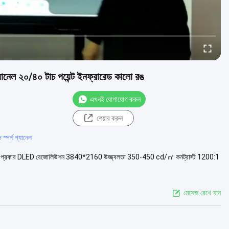
াট প্যানেল ২০/৪০ টাচ পয়েন্ট ইনফ্রারেড কালো রঙ
এখনই যোগাযোগ করুন
শেয়ার করুন
ভ স্পর্শ প্যানেল
স্ক্রিনের প্রকার DLED রেজোলিউশন 3840*2160 উজ্জ্বলতা 350-450 cd/㎡ কনট্রাস্ট 1200:1
মেসেজ রেখে যান