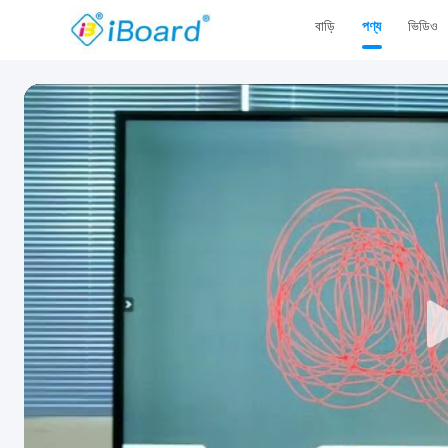
বাড়ি
পণ্য
ভিডিও