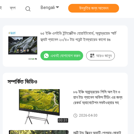
Bengali
েই
ব্লগ
উদ্ধৃতির জন্য আবেদন
৬৫ ইঞ্চি এলইডি ইন্টারেক্টিভ হোয়াইটবোর্ড, অ্যান্ড্রয়েড স্মার্ট
ফ্ল্যাট প্যানেল ২০/৪০ টাচ পয়েন্ট ইনফ্রারেড কালো রঙ
এখনই যোগাযোগ করুন
আরও জানুন
সম্পর্কিত ভিডিও
৮৬ ইঞ্চি অ্যান্ড্রয়েড পিসি অল ইন ও
য়ান টাচ প্যানেল অফিস টিচিং এর জন্য
রেকর্ড অ্যানোটেশন সফটওয়্যার সহ
ইন্টারেক্টিভ ফ্ল্যাট প্যানেল
2026-04-30
00:31
মাল্টি টাচ স্ক্রিন অ্যান্টি গ্লেয়ার মোবাই