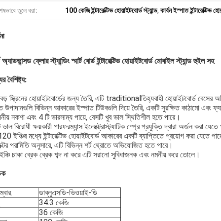
েষভাবে তুলে ধরা:
100 কেজি ইন্টারেক্টিভ হোয়াইটবোর্ড স্ট্যান্ড
,
কার্বন ইস্পাত ইন্টারেক্টিভ হোয়
ণনা
্যাডভান্সড ফ্লোর স্ট্যান্ডিং স্মার্ট বোর্ড ইন্টারেক্টিভ হোয়াইটবোর্ড মোবাইল স্ট্যান্ড হুইল সহ
ের বৈশিষ্ট্য:
র বড় স্ক্রিনের হোয়াইটবোর্ডের জন্য তৈরি, এটি traditionalতিহ্যবাহী হোয়াইটবোর্ড বেসের 
ত উপাদানগুলি বিভিন্ন আকারের ইস্পাত টিউবগুলি দিয়ে তৈরি, একটি সুরক্ষিত কাঠামো এবং 
ীয় নকশা এবং 4 টি ভারসাম্য পায়ে, বেসটি খুব ভাল স্থিতিশীল হতে পারে।
ভাল বিরোধী ক্ষয়কারী পারফরম্যান্স ইলেক্ট্রোস্ট্যাটিক স্প্রে প্রযুক্তি দ্বারা অর্জন করা যেত
20 ইঞ্চির মধ্যে ইন্টারেক্টিভ হোয়াইটবোর্ড আকারের একটি ব্যাপ্তিতে প্রয়োগ করা যেতে পা
ক্টর পরামিতি অনুসারে, এটি বিভিন্ন শর্ট থ্রোতে অভিযোজিত হতে পারে।
ঞ্চি চাকা ব্রেক ব্রেক শব্দ না করে এটি সরানো সুবিধাজনক এবং নমনীয় করে তোলে।
়ক
্বার.
ডাব্লুএসডি-ভিওয়াই-ডি
34.3 কেজি
36 কেজি