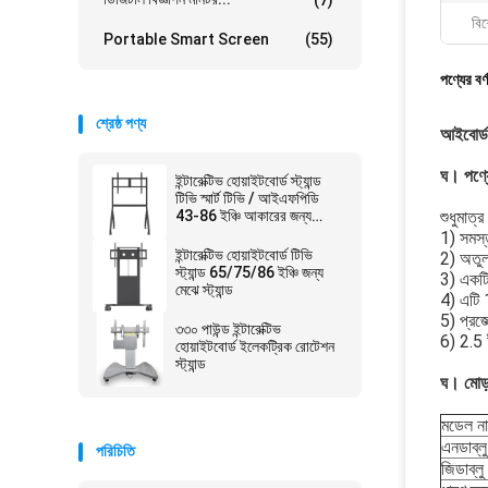
বিশ
Portable Smart Screen
(55)
পণ্যের বর্
শ্রেষ্ঠ পণ্য
আইবোর্ড অ
ঘ।
পণ্য
ইন্টারেক্টিভ হোয়াইটবোর্ড স্ট্যান্ড
টিভি স্মার্ট টিভি / আইএফপিডি
43-86 ইঞ্চি আকারের জন্য
শুধুমাত্
মোবাইল স্ট্যান্ড
1) সমস্
ইন্টারেক্টিভ হোয়াইটবোর্ড টিভি
2) অতুলন
স্ট্যান্ড 65/75/86 ইঞ্চি জন্য
3) একটি 
মেঝে স্ট্যান্ড
4) এটি 1
5) প্রজে
৩৩০ পাউন্ড ইন্টারেক্টিভ
6) 2.5 ই
হোয়াইটবোর্ড ইলেকট্রিক রোটেশন
স্ট্যান্ড
ঘ।
মোড
মডেল নাম
এনডাব্লু
পরিচিতি
জিডাব্লু