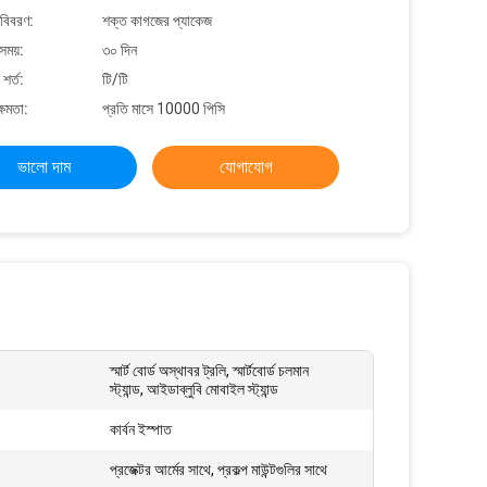
 বিবরণ:
শক্ত কাগজের প্যাকেজ
সময়:
৩০ দিন
শর্ত:
টি/টি
্ষমতা:
প্রতি মাসে 10000 পিসি
ভালো দাম
যোগাযোগ
স্মার্ট বোর্ড অস্থাবর ট্রলি, স্মার্টবোর্ড চলমান
স্ট্যান্ড, আইডাব্লুবি মোবাইল স্ট্যান্ড
কার্বন ইস্পাত
প্রজেক্টর আর্মের সাথে, প্রকল্প মাউন্টগুলির সাথে