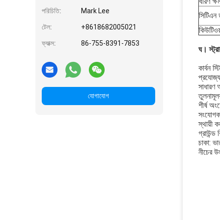
ধারণ ক্ষ
পরিচিতি:
Mark Lee
সিটিএন
টেল:
+8618682005021
কিউটিওয
ফ্যাক্স:
86-755-8391-7853
ঘ।
স্ট্
কার্বন স্
প্রযোজ্য
সাধারণ 
তুলনামূ
যোগাযোগ
শীর্ষ অং
সংযোগকা
স্থায়ী 
গ্রাউন্ড 
চাকা: ভা
নীচের উল