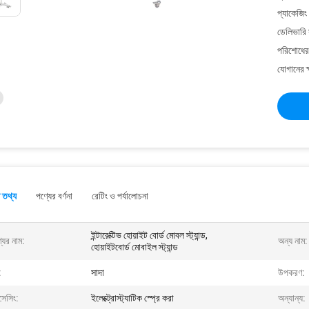
প্যাকেজিং
ডেলিভারি 
পরিশোধের 
যোগানের ক
 তথ্য
পণ্যের বর্ণনা
রেটিং ও পর্যালোচনা
ইন্টারেক্টিভ হোয়াইট বোর্ড মোবল স্ট্যান্ড,
যের নাম:
অন্য নাম:
হোয়াইটবোর্ড মোবাইল স্ট্যান্ড
:
সাদা
উপকরণ:
সেসিং:
ইলেক্ট্রোস্ট্যাটিক স্প্রে করা
অন্যান্য: