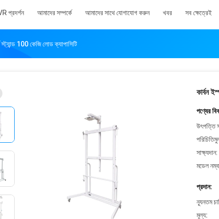
VR প্রদর্শন
আমাদের সম্পর্কে
আমাদের সাথে যোগাযোগ করুন
খবর
সব ক্ষেত্রেই
্ড স্ট্যান্ড 100 কেজি লোড ক্যাপাসিটি
কার্বন ইস
পণ্যের বি
উৎপত্তি স
পরিচিতিমু
সাক্ষ্যদান:
মডেল নম্ব
প্রদান:
ন্যূনতম চ
মূল্য: