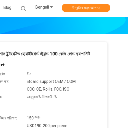
Bengali
Blog
উদ্ধৃতির জন্য আবেদন
্পাত ইন্টারেক্টিভ হোয়াইটবোর্ড স্ট্যান্ড 100 কেজি লোড ক্যাপাসিটি
বরণ:
্থল:
চীন
লক নাম:
iBoard support OEM / ODM
CCC, CE, RoHs, FCC, ISO
ার:
ডাব্লুএসডি-ভিওয়াই-ডি
াহিদার পরিমাণ:
150 পিসি
USD190-200 per piece