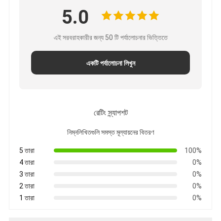
বুদ্ধিমান ব্ল্যাকবোর্ড
5.0
ইন্টারেক্টিভ প্রজেক্টর বোর্ড
এই সরবরাহকারীর জন্য 50 টি পর্যালোচনার ভিত্তিতে
ইনফ্রারেড টাচ ফ্রেম
একটি পর্যালোচনা লিখুন
ইন্টারেক্টিভ হোয়াইটবোর্ড স্ট্যান্ড
ভিজ্যুয়ালাইজার ডকুমেন্ট ক্যামেরা
প্রজেক্টর
রেটিং স্ন্যাপশট
নিম্নলিখিতগুলি সমস্ত মূল্যায়নের বিতরণ
টাওয়ার স্ক্রিন কিওস্কে
5 তারা
100%
ডিজিটাল সাইনেজ
4 তারা
0%
3 তারা
0%
ডিজিটাল বিজ্ঞাপন মনিটর
2 তারা
0%
1 তারা
0%
পোর্টেবল স্মার্ট স্ক্রিন