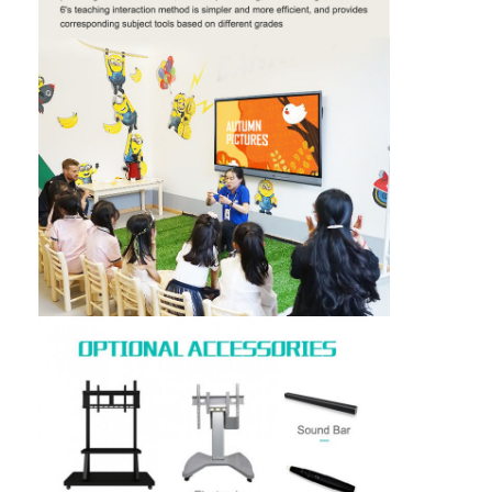
প্রতিক্রিয়া সময়
4 ~ 8 এমএস
Cusor গতি
180 ডট / এস
পরামিতি স্পর্শ করুন
সংযোগ বন্দর
ইউএসবি (পুরো গতি)
অপারেটিং সিস্টেম
উইন্ডোজ / লিনাক্স / ম্যাক / অ্যান্ড্রয়েড
কাজ তাপমাত্রা
0 ℃ -40 ℃