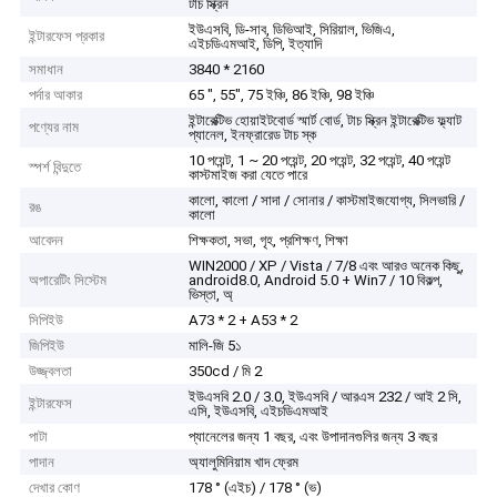
টাচ স্ক্রিন
ইউএসবি, ডি-সাব, ডিভিআই, সিরিয়াল, ভিজিএ,
ইন্টারফেস প্রকার
এইচডিএমআই, ডিপি, ইত্যাদি
সমাধান
3840 * 2160
পর্দার আকার
65 ", 55", 75 ইঞ্চি, 86 ইঞ্চি, 98 ইঞ্চি
ইন্টারেক্টিভ হোয়াইটবোর্ড স্মার্ট বোর্ড, টাচ স্ক্রিন ইন্টারেক্টিভ ফ্ল্যাট
পণ্যের নাম
প্যানেল, ইনফ্রারেড টাচ স্ক
10 পয়েন্ট, 1 ~ 20 পয়েন্ট, 20 পয়েন্ট, 32 পয়েন্ট, 40 পয়েন্ট
স্পর্শ বিন্দুতে
কাস্টমাইজ করা যেতে পারে
কালো, কালো / সাদা / সোনার / কাস্টমাইজযোগ্য, সিলভারি /
রঙ
কালো
আবেদন
শিক্ষকতা, সভা, গৃহ, প্রশিক্ষণ, শিক্ষা
WIN2000 / XP / Vista / 7/8 এবং আরও অনেক কিছু,
অপারেটিং সিস্টেম
android8.0, Android 5.0 + Win7 / 10 বিকল্প,
ভিস্তা, অ্
সিপিইউ
A73 * 2 + A53 * 2
জিপিইউ
মালি-জি 5১
উজ্জ্বলতা
350cd / মি 2
ইউএসবি 2.0 / 3.0, ইউএসবি / আরএস 232 / আই 2 সি,
ইন্টারফেস
এসি, ইউএসবি, এইচডিএমআই
পাটা
প্যানেলের জন্য 1 বছর, এবং উপাদানগুলির জন্য 3 বছর
পাদান
অ্যালুমিনিয়াম খাদ ফ্রেম
দেখার কোণ
178 ° (এইচ) / 178 ° (ভ)