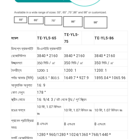
TE-YL5-
মডেল
TE-YL5-65
TE-YL5-86
75
ডিসপ্লে ব্যাকলাইট
ডি-এলইডি ব্যাকলাইট
রেজোলিউশন
3840 * 2160
3840 * 2160
3840 * 2160
উজ্জ্বলতা
350 সিডি / ㎡
350 সিডি / ㎡
350 সিডি / ㎡
বৈপরীত্য
1200: 1
1200: 1
1200: 1
পর্দার আকার (মিমি)
1649.7 * 927.9
1895.04 * 1065.96
1428.5 * 803.5
আনুমানিক অনুপাত
16: 9
কোণ দেখুন
178 °
স্ক্রীন মোডে
16: 9/4: 3 / ডট থেকে বিন্দু / পূর্ণ স্ক্রিন
10 বিট, 1.07 বিলিয়ন
রঙের ঘনত্ব
10 বিট, 1.07 বিলিয়ন রঙ
10 বিট, 1.07 বিলিয়ন রঙ
রঙ
প্যানেল প্রতিক্রিয়া
8 এসএম
8 এসএম
8 এসএম
সময়
1280 * 960/1280 * 1024/1360 * 768/1440 *
সুপার্ট রেজোলিউশন