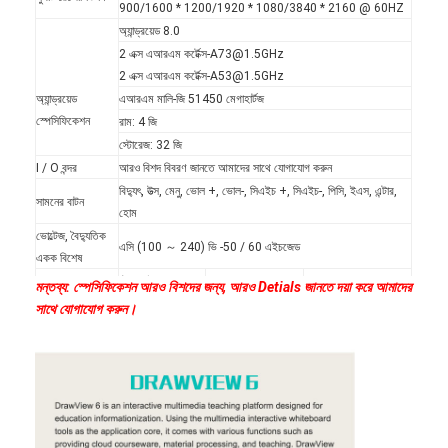
900/1600 * 1200/1920 * 1080/3840 * 2160 @ 60HZ
অ্যান্ড্রয়েড 8.0
2 এক্স এআরএম কর্টেক্স-A73@1.5GHz
2 এক্স এআরএম কর্টেক্স-A53@1.5GHz
অ্যান্ড্রয়েড
এআরএম মালি-জি 51450 মেগাহার্টজ
স্পেসিফিকেশন
রাম: 4 জি
স্টোরেজ: 32 জি
I / O বন্দর
আরও বিশদ বিবরণ জানতে আমাদের সাথে যোগাযোগ করুন
বিদ্যুৎ, উত্স, মেনু, ভোল +, ভোল-, সিএইচ +, সিএইচ-, পিসি, ইএস, এন্টার,
সামনের বাটন
হোম
ভোল্টেজ, বৈদ্যুতিক
এসি (100 ～ 240) ভি -50 / 60 এইচজেড
একক বিশেষ
স্ট্যান্ডবাই পাওয়ার <1
স্ট্যান্ডবাই পাওয়ার <1
মন্তব্য: স্পেসিফিকেশন আরও বিশদের জন্য, আরও Detials জানতে দয়া করে আমাদের
স্ট্যান্ডবাই পাওয়ার <1 ডাব্লু
ডাব্লু
ডাব্লু
সাথে যোগাযোগ করুন।
ক্ষমতা পরিসীমা
রেটেড পাওয়ার <350
রেটেড পাওয়ার
রেটেড পাওয়ার <415W
ডাব্লু
<230W
টাচ প্রযুক্তি
ইনফারেড টাচ
স্পর্শ বিন্দুতে
10/20 টাচ পয়েন্ট
রাইটিং মোড
আঙুল বা কোনও অস্বচ্ছ বস্তু
সঠিকতা
<2 মিমি