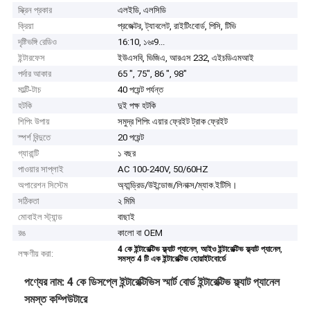
স্ক্রিন প্রকার
এলইডি, এলসিডি
ক্রিয়া
প্রজেক্টর, ট্যাবলেট, রাইটিংবোর্ড, পিসি, টিভি
দৃষ্টিভঙ্গি রেডিও
16:10, ১৬ঃ9...
ইন্টারফেস
ইউএসবি, ভিজিএ, আরএস 232, এইচডিএমআই
পর্দার আকার
65 ", 75", 86 ", 98"
মাল্টি-টাচ
40 পয়েন্ট পর্যন্ত
হটকি
দুই পক্ষ হটকি
শিপিং উপায়
সমুদ্র শিপিং এয়ার ফ্রেইট ট্রাক ফ্রেইট
স্পর্শ বিন্দুতে
20 পয়েন্ট
গ্যারান্টি
১ বছর
পাওয়ার সাপ্লাই
AC 100-240V, 50/60HZ
অপারেশন সিস্টেম
অ্যান্ড্রিড/উইন্ডোজ/লিনাক্স/ম্যাক.ইটিসি।
সঠিকতা
২ মিমি
মোবাইল স্ট্যান্ড
বাছাই
রঙ
কালো বা OEM
,
,
4 কে ইন্টারেক্টিভ ফ্ল্যাট প্যানেল
আইও ইন্টারেক্টিভ ফ্ল্যাট প্যানেল
লক্ষণীয় করা:
সমস্ত 4 টি এক ইন্টারেক্টিভ হোয়াইটবোর্ডে
পণ্যের নাম: 4 কে ডিসপ্লে ইন্টারেক্টিভিস স্মার্ট বোর্ড ইন্টারেক্টিভ ফ্ল্যাট প্যানেল
সমস্ত কম্পিউটারে