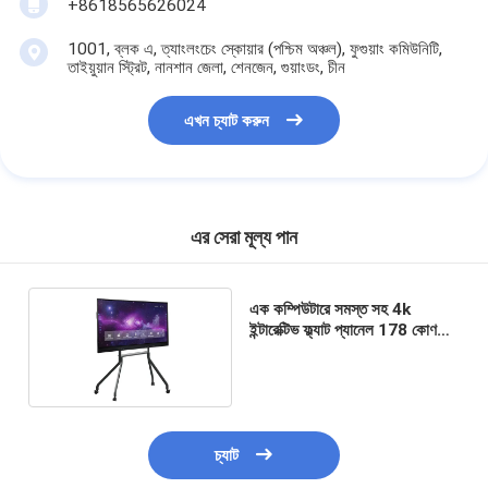
+8618565626024
1001, ব্লক এ, ত্যাংলংচেং স্কোয়ার (পশ্চিম অঞ্চল), ফুগুয়াং কমিউনিটি,
তাইয়ুয়ান স্ট্রিট, নানশান জেলা, শেনজেন, গুয়াংডং, চীন
এখন চ্যাট করুন
এর সেরা মূল্য পান
এক কম্পিউটারে সমস্ত সহ 4k
ইন্টারেক্টিভ ফ্ল্যাট প্যানেল 178 কোণ
দেখছে Viewing
চ্যাট