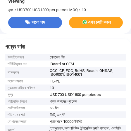
Viewing
মূল্য：USD700-USD1800 per pieces
MOQ：10
ভালো দাম
এখন চ্যাট করুন
পণ্যের বর্ণনা
উৎপত্তি স্থল
শেনঝেন, চীন
পরিচিতিমুলক নাম
iBoard or OEM
CCC, CE, FCC, RoHS, Reach, OHSAS,
সাক্ষ্যদান
ISO9001, ISO14001
মডেল নম্বার
TE-YL
ন্যূনতম চাহিদার পরিমাণ
10
মূল্য
USD700-USD1800 per pieces
প্যাকেজিং বিবরণ
শক্ত কাগজের প্যাকেজ
ডেলিভারি সময়
৩০ দিন
পরিশোধের শর্ত
টি/টি, এল/সি
যোগানের ক্ষমতা
প্রতি মাসে 10000 ইউনিট
ইনফ্রারেড, ক্যাপাসিটিভ, ইন্টারেক্টিভ ফ্ল্যাট প্যানেল, এলসিডি
আদর্শ