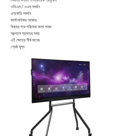
VR প্রদর্শন
ওডিএম / ওএম সমর্থন
এসকেডি সমর্থন
আমাদের সম্পর্কে
কাস্টমাইজড আকার
বিক্রয় পরে পরিষেবা জন্য সহজ
কারখানা ভ্রমণ
স্বল্পতম প্রসবের সময়
এই ক্ষেত্রে শীর্ষ মানের
মান নিয়ন্ত্রণ
শ্রেষ্ঠ মূল্য
আমাদের সাথে যোগাযোগ করুন
খবর
সব ক্ষেত্রেই
Blog
এখন চ্যাট করুন