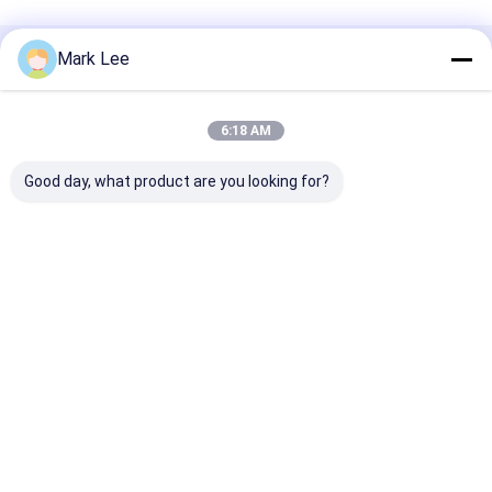
Mark Lee
প্রস্তাবিত পণ্য
6:18 AM
Good day, what product are you looking for?
75 ইঞ্চি গুগল ইডিএলএ
iBoard Google EDLA
কনফারেন্সের জন্য ওয়্
সার্টিফাইড অ্যান্ড্রয়েড 16 স্কুল
cerfitifed Android 16
এক্সটেনশন মাইক্রোফ
মিটিংয়ের জন্য ইন্টারেক্টিভ ডিসপ্লে
Interactive Displays
4K ইপিটিজেড কনফারেন
Smart Board for
ক্যামেরা
Education
ভালো দাম
ভালো দাম
ভালো দাম
Conference
বাড়ি
আমাদের সম্পর্কে
Desktop Site
সাইট ম্যাপ
গোপনীয়তা নীতি