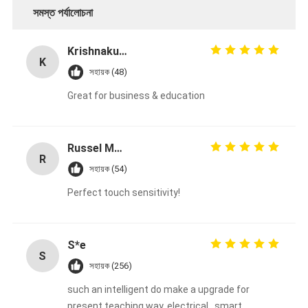
সমস্ত পর্যালোচনা
Krishnakumar
K
সহায়ক (48)
Great for business & education
Russel Mohammed
R
সহায়ক (54)
Perfect touch sensitivity!
S*e
S
সহায়ক (256)
such an intelligent do make a upgrade for
present teaching way, electrical , smart,