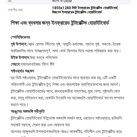
রঙ
কালো বা OEM
,
1855x1280 মিমি ইনফ্রারেড ইন্টারেক্টিভ হোয়াইটবোর্ড
লক্ষণীয় করা:
বিজনেস ইনফ্রারেড ইন্টারেক্টিভ হোয়াইটবোর্ড
শিক্ষা এবং ব্যবসার জন্য ইনফ্রারেড ইন্টারেক্টিভ হোয়াইটবোর্ড
স্পেসিফিকেশন
পৃষ্ঠ উপাদান:
কোল্ড রোলড স্টিলের পৃষ্ঠ, অ্যান্টি-ড্যামেজ, ন্যানো পৃষ্ঠ, শুকনো ̶ ইরেজ
মার্কারগুলির সাথে সামঞ্জস্যপূর্ণ, সাদা বোর্ড ক্লিনার দিয়ে সহজে পরিষ্কার করা যায়।
উইক উপাদান:
উচ্চ ঘনত্ব পলিফোম
পেছনে:
গ্যালভানাইজড স্টিল শীট
সফ্টওয়্যার অঙ্কন
ড্র ভিউ সফ্টওয়্যার, ইন্টারেক্টিভ হোয়াইটবোর্ডের সাথে ব্যবহার করা হয়, এটি একটি
শক্তিশালী এবং ইন্টারেক্টিভ টুল, শিক্ষা এবং ব্যবসায়িক অ্যাপ্লিকেশনের জন্য আদর্শ।
ইন্টারেক্টিভ হোয়াইটবোর্ডের সাথে, ব্যবহারকারীরা হস্তাক্ষর, মুছে ফেলা, পৃষ্ঠাগুলি যোগ
করা, বস্তু সন্নিবেশ করা, রেকর্ডিং ইত্যাদি সহ অনেকগুলি হোয়াইটবোর্ড ফাংশন সম্পাদন
করতে পারে।
আঙুলের অঙ্গভঙ্গি স্বীকৃতি
ইন্টারেক্টিভ হোয়াইটবোর্ড উইন্ডোজ অঙ্গভঙ্গি সমর্থন করে, এছাড়াও সফ্টওয়্যারে, ছবিগুলি
সহজেই সরানো, স্কেল করা এবং ঘোরানো যায়
আপনার আঙ্গুলগুলি উপস্থাপনাগুলিকে আরও আকর্ষণীয়, গতিশীল এবং ইন্টারেক্টিভ করে