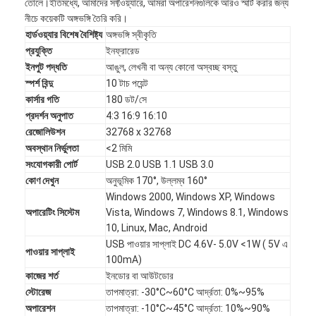
তোলে।ইতিমধ্যে, আমাদের সফ্টওয়্যারে, আমরা অপারেশনগুলিকে আরও স্মার্ট করার জন্য
নীচে কয়েকটি অঙ্গভঙ্গি তৈরি করি।
হার্ডওয়্যার বিশেষ বৈশিষ্ট্য
অঙ্গভঙ্গি স্বীকৃতি
প্রযুক্তি
ইনফ্রারেড
ইনপুট পদ্ধতি
আঙুল, লেখনী বা অন্য কোনো অস্বচ্ছ বস্তু
স্পর্শ বিন্দু
10 টাচ পয়েন্ট
কার্সার গতি
180 ডট/সে
প্রদর্শন অনুপাত
4:3 16:9 16:10
রেজোলিউশন
32768 x 32768
অবস্থান নির্ভুলতা
<2 মিমি
সংযোগকারী পোর্ট
USB 2.0 USB 1.1 USB 3.0
কোণ দেখুন
অনুভূমিক 170°, উল্লম্ব 160°
Windows 2000, Windows XP, Windows
অপারেটিং সিস্টেম
Vista, Windows 7, Windows 8.1, Windows
10, Linux, Mac, Android
বাড়ি
USB পাওয়ার সাপ্লাই DC 4.6V- 5.0V <1W ( 5V এ
পাওয়ার সাপ্লাই
100mA)
পণ্য
কাজের শর্ত
ইনডোর বা আউটডোর
স্টোরেজ
তাপমাত্রা: -30°C~60°C আর্দ্রতা: 0%~95%
ভিডিও
অপারেশন
তাপমাত্রা: -10°C~45°C আর্দ্রতা: 10%~90%