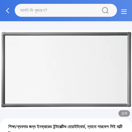
2/9
শিক্ষা/ব্যবসার জন্য ইনফ্রারেড ইন্টারেক্টিভ হোয়াইটবোর্ড, ন্যানো সারফেস সিই মাল্টি