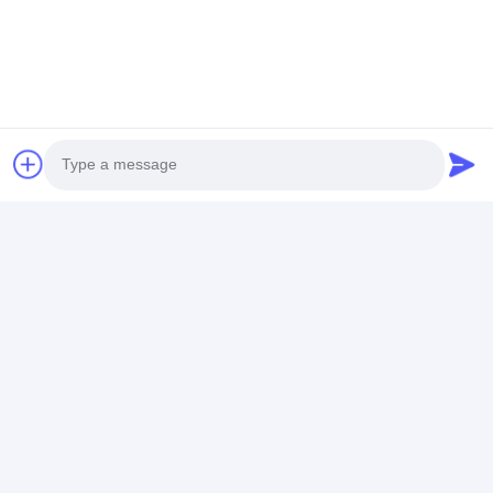
যোগাযোগের ঠিকানা
Mrs. Mandy Wandy
+8618565626024
1001, ব্লক এ, ত্যাংলংচেং স্কোয়ার (পশ্চিম অঞ্চল), ফুগুয়াং কমিউনিটি,
তাইয়ুয়ান স্ট্রিট, নানশান জেলা, শেনজেন, গুয়াংডং, চীন
এখন চ্যাট করুন
Photo
Video Call
Audio Call
এর সেরা মূল্য পান
শিক্ষা/ব্যবসার জন্য ইনফ্রারেড
ইন্টারেক্টিভ হোয়াইটবোর্ড, ন্যানো