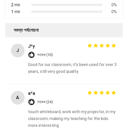
2 তারা
0%
1 তারা
0%
সমস্ত পর্যালোচনা
J*y
J
সহায়ক (10)
Good for our classroom, it's been used for over 3
years, still very good quality.
a*a
A
সহায়ক (24)
touch whiteboard, work with my projector, in my
classroom, making my teaching for the kids
more interesting