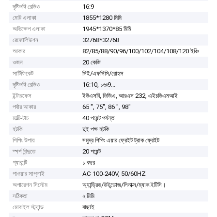
দৃষ্টিভঙ্গি রেডিও
16:9
মোট এলাকা
1855*1280 মিমি
অভিক্ষেপ এলাকা
1945*1370*85 মিমি
রেজোলিউশন
32768*32768
আকার
82/85/88/90/96/100/102/104/108/120 ইঞ্চি
ওজন
20 কেজি
সার্টিফিকেট
সিই/এফসিসি/রোহস
দৃষ্টিভঙ্গি রেডিও
16:10, ১৬ঃ9...
ইন্টারফেস
ইউএসবি, ভিজিএ, আরএস 232, এইচডিএমআই
পর্দার আকার
65 ", 75", 86 ", 98"
মাল্টি-টাচ
40 পয়েন্ট পর্যন্ত
হটকি
দুই পক্ষ হটকি
শিপিং উপায়
সমুদ্র শিপিং এয়ার ফ্রেইট ট্রাক ফ্রেইট
স্পর্শ বিন্দুতে
20 পয়েন্ট
গ্যারান্টি
১ বছর
পাওয়ার সাপ্লাই
AC 100-240V, 50/60HZ
অপারেশন সিস্টেম
অ্যান্ড্রিড/উইন্ডোজ/লিনাক্স/ম্যাক.ইটিসি।
সঠিকতা
২ মিমি
মোবাইল স্ট্যান্ড
বাছাই