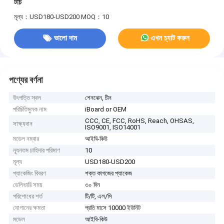
টাচ
মূল্য：USD180-USD200
MOQ：10
ভালো দাম
এখন চ্যাট করুন
পণ্যের বর্ণনা
উৎপত্তি স্থল
শেনঝেন, চীন
পরিচিতিমুলক নাম
iBoard or OEM
CCC, CE, FCC, RoHS, Reach, OHSAS,
সাক্ষ্যদান
ISO9001, ISO14001
মডেল নম্বার
আইবি-কিউ
ন্যূনতম চাহিদার পরিমাণ
10
মূল্য
USD180-USD200
প্যাকেজিং বিবরণ
শক্ত কাগজের প্যাকেজ
ডেলিভারি সময়
৩০ দিন
পরিশোধের শর্ত
টি/টি, এল/সি
যোগানের ক্ষমতা
প্রতি মাসে 10000 ইউনিট
মডেল
আইবি-কিউ