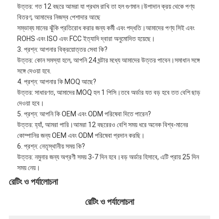
উত্তর: গত 12 বছরে আমরা যা প্রথম রাখি তা হল গুণমান।উপাদান ক্রয় থেকে পণ্য
বিতরণ, আমাদের নিজস্ব পেশাদার আছে
সম্ভাব্য মানের ঝুঁকি প্রতিরোধ করার জন্য কর্মী এবং পদ্ধতি।আমাদের পণ্য সিই এবং
ROHS এবং ISO এবং FCC ইত্যাদি দ্বারা অনুমোদিত হয়েছে।
3. প্রশ্ন: আপনার বিক্রয়োত্তর সেবা কি?
উত্তর: কোন সমস্যা হলে, আপনি 24 ঘন্টার মধ্যে আমাদের উত্তর পাবেন।সমাধান সঙ্গে
সঙ্গে দেওয়া হবে.
4. প্রশ্ন: আপনার কি MOQ আছে?
উত্তর: সাধারণত, আমাদের MOQ হল 1 পিসি।তবে অর্ডার যত বড় হবে তত বেশি ছাড়
দেওয়া হবে।
5. প্রশ্ন: আপনি কি OEM এবং ODM পরিষেবা দিতে পারেন?
উত্তর: হ্যাঁ, আমরা পারি।আমরা 12 বছরেরও বেশি সময় ধরে অনেক বিশ্ব-মানের
কোম্পানির জন্য OEM এবং ODM পরিষেবা প্রদান করছি।
6. প্রশ্ন: নেতৃস্থানীয় সময় কি?
উত্তর: নমুনার জন্য অগ্রণী সময় 3-7 দিন হবে।বড় অর্ডার হিসাবে, এটি প্রায় 25 দিন
সময় নেয়।
রেটিং ও পর্যালোচনা
রেটিং ও পর্যালোচনা