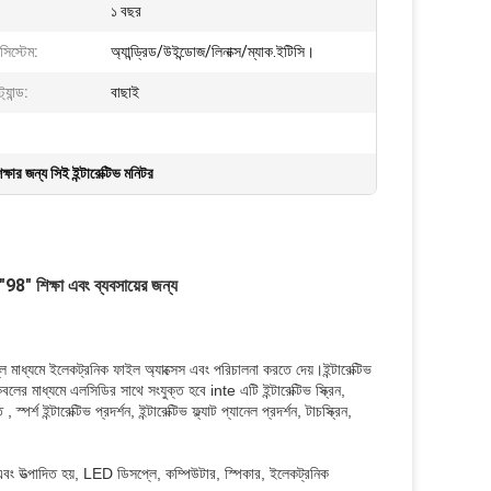
১ বছর
িস্টেম:
অ্যান্ড্রিড/উইন্ডোজ/লিনাক্স/ম্যাক.ইটিসি।
্যান্ড:
বাছাই
িক্ষার জন্য সিই ইন্টারেক্টিভ মনিটর
"98" শিক্ষা এবং ব্যবসায়ের জন্য
ে মাধ্যমে ইলেকট্রনিক ফাইল অ্যাক্সেস এবং পরিচালনা করতে দেয়।ইন্টারেক্টিভ
মাধ্যমে এলসিডির সাথে সংযুক্ত হবে inte এটি ইন্টারেক্টিভ স্ক্রিন,
র্শ ইন্টারেক্টিভ প্রদর্শন, ইন্টারেক্টিভ ফ্ল্যাট প্যানেল প্রদর্শন, টাচস্ক্রিন,
ং উত্পাদিত হয়, LED ডিসপ্লে, কম্পিউটার, স্পিকার, ইলেকট্রনিক