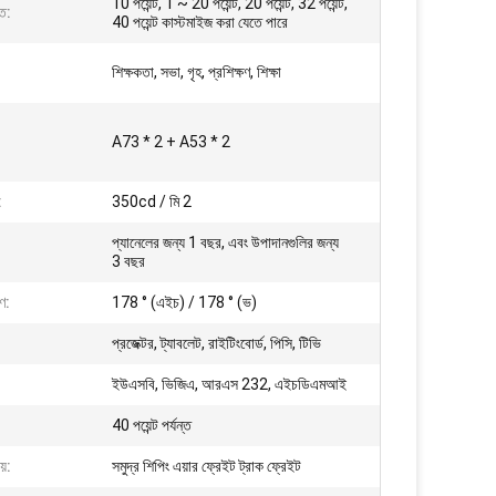
10 পয়েন্ট, 1 ~ 20 পয়েন্ট, 20 পয়েন্ট, 32 পয়েন্ট,
তে:
40 পয়েন্ট কাস্টমাইজ করা যেতে পারে
শিক্ষকতা, সভা, গৃহ, প্রশিক্ষণ, শিক্ষা
A73 * 2 + A53 * 2
:
350cd / মি 2
প্যানেলের জন্য 1 বছর, এবং উপাদানগুলির জন্য
3 বছর
ণ:
178 ° (এইচ) / 178 ° (ভ)
প্রজেক্টর, ট্যাবলেট, রাইটিংবোর্ড, পিসি, টিভি
ইউএসবি, ভিজিএ, আরএস 232, এইচডিএমআই
40 পয়েন্ট পর্যন্ত
য়:
সমুদ্র শিপিং এয়ার ফ্রেইট ট্রাক ফ্রেইট