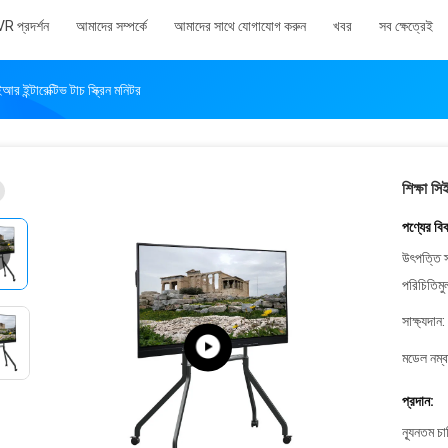
VR প্রদর্শন
আমাদের সম্পর্কে
আমাদের সাথে যোগাযোগ করুন
খবর
সব ক্ষেত্রেই
 ইন্টারেক্টিভ টাচ স্ক্রিন মনিটর
শিক্ষা স
পণ্যের বি
উৎপত্তি স
পরিচিতিমু
সাক্ষ্যদান:
মডেল নম্ব
প্রদান:
ন্যূনতম চ