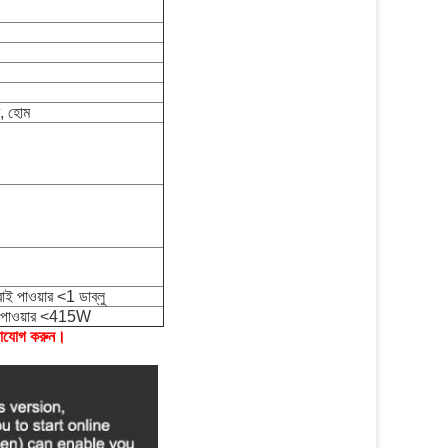
র, হোম
্ডবাই পাওয়ার <1 ডাব্লু
 পাওয়ার <415W
গাযোগ করুন।