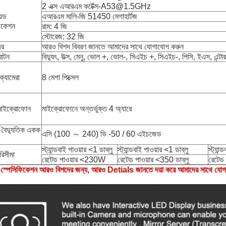
2 এক্স এআরএম কর্টেক্স-A53@1.5GHz
য়েড
এআরএম মালি-জি 51450 মেগাহার্টজ
িকেশন
রাম: 4 জি
স্টোরেজ: 32 জি
দর
আরও বিশদ বিবরণ জানতে আমাদের সাথে যোগাযোগ করুন
বাটন
বিদ্যুৎ, উত্স, মেনু, ভোল +, ভোল-, সিএইচ +, সিএইচ-, পিসি, ইএস, এন্টা
ক্যামেরা
8 মেগা পিক্সেল
ন মাইক্রোফোন
মাইক্রোফোনে অন্তর্ভুক্ত 4 অ্যারে
, বৈদ্যুতিক একক
এসি (100 ～ 240) ভি -50 / 60 এইচজেড
স্ট্যান্ডবাই পাওয়ার <1 ডাব্লু
স্ট্যান্ডবাই পাওয়ার <1 ডাব্লু
স্ট্যান
রিসীমা
রেটেড পাওয়ার <230W
রেটেড পাওয়ার <350 ডাব্লু
রেটেড
: স্পেসিফিকেশন আরও বিশদের জন্য, আরও Detials জানতে দয়া করে আমাদের সাথে যো