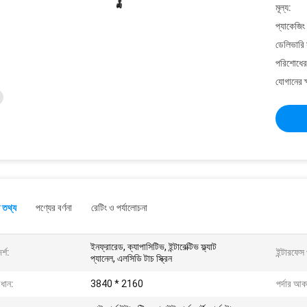
মূল্য:
প্যাকেজিং
ডেলিভারি 
পরিশোধের 
যোগানের ক
 তথ্য
পণ্যের বর্ণনা
রেটিং ও পর্যালোচনা
ইনফ্রারেড, ক্যাপাসিটিভ, ইন্টারেক্টিভ ফ্ল্যাট
্শ:
ইন্টারফেস
প্যানেল, এলসিডি টাচ স্ক্রিন
ধান:
3840 * 2160
পর্দার আক