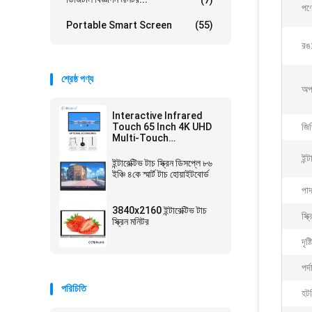
পণ্
Portable Smart Screen
(55)
রঙ
শ্রেষ্ঠ পণ্য
অপা
Interactive Infrared
Touch 65 Inch 4K UHD
জি
Multi-Touch
Interactive Touch
ইন্
Screen Monitor with AI
ইন্টারেক্টিভ টাচ স্ক্রিন ডিসপ্লে ৮৬
Function Android 14
ইঞ্চি ৪কে স্মার্ট টাচ হোয়াইটবোর্ড
4+32G or 8+128G
পাদ
3840x2160 ইন্টারেক্টিভ টাচ
স্ক
স্ক্রিন মনিটর
দৃষ
পর্
পরিচিতি
হট