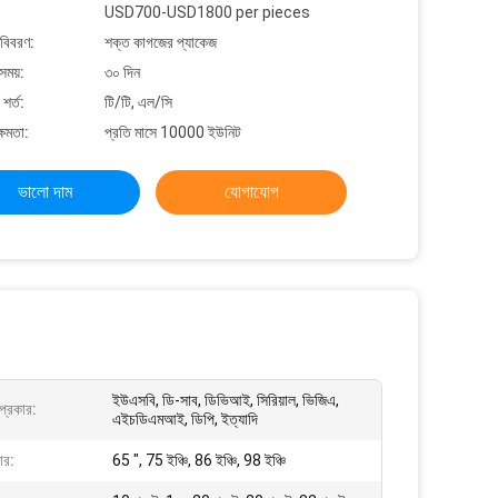
USD700-USD1800 per pieces
 বিবরণ:
শক্ত কাগজের প্যাকেজ
সময়:
৩০ দিন
শর্ত:
টি/টি, এল/সি
্ষমতা:
প্রতি মাসে 10000 ইউনিট
ভালো দাম
যোগাযোগ
ইউএসবি, ডি-সাব, ডিভিআই, সিরিয়াল, ভিজিএ,
 প্রকার:
এইচডিএমআই, ডিপি, ইত্যাদি
ার:
65 ", 75 ইঞ্চি, 86 ইঞ্চি, 98 ইঞ্চি