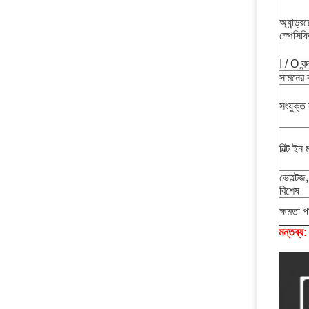
অ্যান্ড্র
স্পেসিফ
I / O বন্
সামনের 
সংযুক্ত 
বিল্ট ই
ভোল্টেজ
বিশেষ
ক্ষমতা প
মন্তব্য