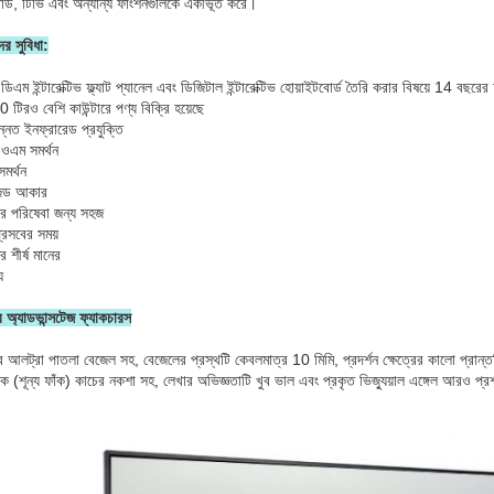
োর্ড, টিভি এবং অন্যান্য ফাংশনগুলিকে একীভূত করে।
র সুবিধা:
িএম ইন্টারেক্টিভ ফ্ল্যাট প্যানেল এবং ডিজিটাল ইন্টারেক্টিভ হোয়াইটবোর্ড তৈরি করার বিষয়ে 14 বছরের
0 টিরও বেশি কাউন্টারে পণ্য বিক্রি হয়েছে
্নত ইনফ্রারেড প্রযুক্তি
ওএম সমর্থন
মর্থন
ইজড আকার
পরে পরিষেবা জন্য সহজ
প্রসবের সময়
ে শীর্ষ মানের
য
র অ্যাডভান্সটেজ ফ্যাকচারস
ের আলট্রা পাতলা বেজেল সহ, বেজেলের প্রস্থটি কেবলমাত্র 10 মিমি, প্রদর্শন ক্ষেত্রের কালো প্রান
াঁক (শূন্য ফাঁক) কাচের নকশা সহ, লেখার অভিজ্ঞতাটি খুব ভাল এবং প্রকৃত ভিজ্যুয়াল এঙ্গেল আরও প্র