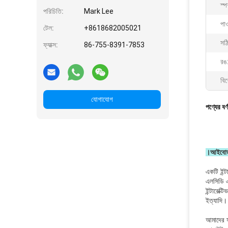
স্পর
পরিচিতি:
Mark Lee
পাও
টেল:
+8618682005021
সঠ
ফ্যাক্স:
86-755-8391-7853
রঙ
বিশ
যোগাযোগ
পণ্যের বর্
।আইবোর্ড ই
একটি ইন্ট
এলসিডি এ
ইন্টারেক্ট
ইত্যাদি।
আমাদের স