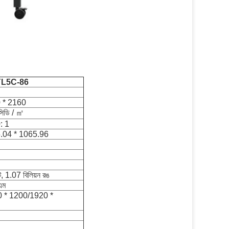
YL5C-86
 * 2160
িডি / ㎡
: 1
.04 * 1065.96
, 1.07 বিলিয়ন রঙ
এম
 * 1200/1920 *