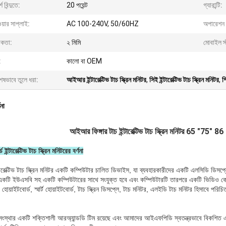
্শ বিন্দুতে:
20 পয়েন্ট
গ্যারান্টি:
য়ার সাপ্লাই:
AC 100-240V, 50/60HZ
অপারেশন স
িকতা:
২ মিমি
মোবাইল স্ট
:
কালো বা OEM
েষভাবে তুলে ধরা:
আইআর ইন্টারেক্টিভ টাচ স্ক্রিন মনিটর
,
সিই ইন্টারেক্টিভ টাচ স্ক্রিন মনিটর
,
শ
ণনা
আইআর ফিঙ্গার টাচ ইন্টারেক্টিভ টাচ স্ক্রিন মনিটর 65 "75" 86 
ন্টারেক্টিভ টাচ স্ক্রিন মনিটরের বর্ণনা
ারেক্টিভ টাচ স্ক্রিন মনিটর একটি কম্পিউটার চালিত ডিভাইস, যা ব্যবহারকারীদের একটি এলসিডি ডিসপ্ল
কটি ইউএসবি সহ একটি কম্পিউটারের সাথে সংযুক্ত হবে এবং কম্পিউটারটি তারপরে একটি ভিডিও কেবলের 
িভ হোয়াইটবোর্ড, স্মার্ট হোয়াইটবোর্ড, টাচ স্ক্রিন ডিসপ্লে, টাচ মনিটর, এলইডি টাচ মনিটর হিসাবে পরিচিত , স্প
ংস্থার একটি শক্তিশালী আরঅ্যান্ডডি টিম রয়েছে এবং আমাদের আইএফপিডি স্বতন্ত্রভাবে বিকশিত এব