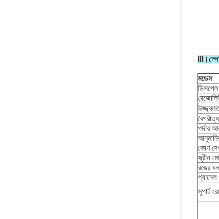
III।স্প
মডেল
ডিসপ্লে
রেজোলি
উজ্জ্বলত
বৈপরীত্য
পর্দার আ
আনুমানি
কোণ দেখ
স্ক্রীন 
রঙের ঘন
প্যানেল 
সুপার্ট