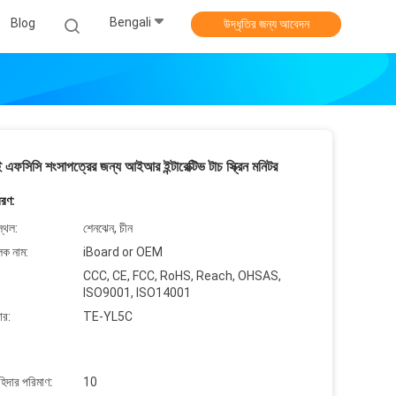
Bengali
Blog
উদ্ধৃতির জন্য আবেদন
িই এফসিসি শংসাপত্রের জন্য আইআর ইন্টারেক্টিভ টাচ স্ক্রিন মনিটর
বরণ:
্থল:
শেনঝেন, চীন
লক নাম:
iBoard or OEM
CCC, CE, FCC, RoHS, Reach, OHSAS,
ISO9001, ISO14001
ার:
TE-YL5C
াহিদার পরিমাণ:
10