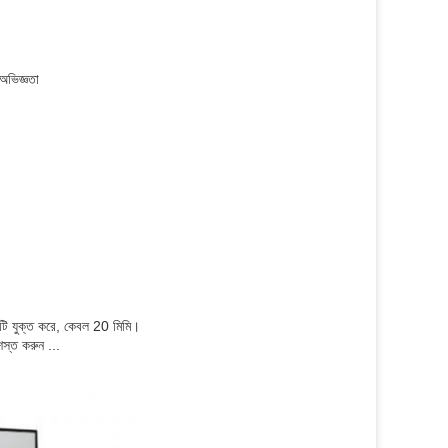
 অভিজ্ঞতা
্তটি যুক্ত করে, কেবল 20 মিমি।
শস্ত করুন ...