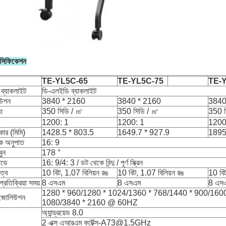
েসিফিকেশন
TE-YL5C-65
TE-YL5C-75
TE-
 ব্যাকলাইট
ডি-এলইডি ব্যাকলাইট
উশন
3840 * 2160
3840 * 2160
3840
350 সিডি / ㎡
350 সিডি / ㎡
350 স
া
1200: 1
1200: 1
1200
কার (মিমি)
1428.5 * 803.5
1649.7 * 927.9
1895
ক অনুপাত
16: 9
ুন
178 °
মোডে
16: 9/4: 3 / ডট থেকে বিন্দু / পূর্ণ স্ক্রিন
ত্ব
10 বিট, 1.07 বিলিয়ন রঙ
10 বিট, 1.07 বিলিয়ন রঙ
10 বিট
প্রতিক্রিয়া সময়
8 এসএম
8 এসএম
8 এস
1280 * 960/1280 * 1024/1360 * 768/1440 * 900/1600
 রেজোলিউশন
1080/3840 * 2160 @ 60HZ
অ্যান্ড্রয়েড 8.0
2 এক্স এআরএম কর্টেক্স-A73@1.5GHz