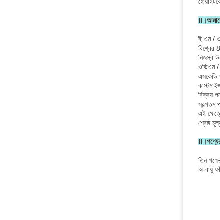
হোয়াইটব
II।আমাদে
ই এম / ওড
বিশ্বের 8
নিজস্ব উন
ওডিএম / 
এসকেডি স
কাস্টমা
বিক্রয় 
স্বল্পতম 
এই ক্ষেত্র
শ্রেষ্ঠ মূল্
II।পণ্যে
তিন পক্ষ
অ-বায়ু ফ