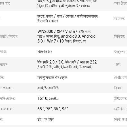
আইবোর্ড ইন্টারেক্টিভ হোয়াইটবোর্ড স্মার্ট বোর্ড, টাচ
যের নাম:
স্পর্শ বিন্দু
স্ক্রিন ইন্টারেক্টিভ ফ্ল্যাট প্যানেল, ইনফ্রারেড
কালো, কালো / সাদা / সোনার / কাস্টমাইজযোগ্য,
:
আবেদন:
সিলভারি / কালো
WIN2000 / XP / Vista / 7/8 এবং
রেটিং সিস্টেম:
আরও অনেক কিছু, android8.0, Android
সিপিইউ:
5.0 + Win7 / 10 বিকল্প, ভিস্তা, অ্
পিইউ:
মালি-জি 5১
উজ্জ্বলতা
ইউএসবি 2.0 / 3.0, ইউএসবি / আরএস 232
টারফেস:
পাটা:
/ আই 2 সি, এসি, ইউএসবি, এইচডিএমআই
ান:
অ্যালুমিনিয়াম খাদ ফ্রেম
দেখার কো
্রিন প্রকার:
এলইডি, এলসিডি
ক্রিয়া:
্টিভঙ্গি রেডিও:
16:10, ১৬ঃ9...
ইন্টারফেস:
দার আকার:
65 ", 75", 86 ", 98"
মাল্টি-টাচ:
কি:
দুই পক্ষ হটকি
শিপিং উপা