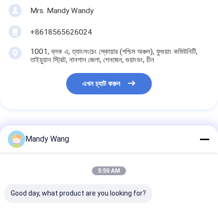
Mrs. Mandy Wandy
+8618565626024
1001, ব্লক এ, ত্যাংলংচেং স্কোয়ার (পশ্চিম অঞ্চল), ফুগুয়াং কমিউনিটি,
তাইয়ুয়ান স্ট্রিট, নানশান জেলা, শেনজেন, গুয়াংডং, চীন
এখন চ্যাট করুন
এর সেরা মূল্য পান
Mandy Wang
ন্যানো / সিরামিক সারফেস শেখানোর
5:50 AM
জন্য ইউএসবি পোর্ট ইন্টারেক্টিভ বোর্ড
Good day, what product are you looking for?