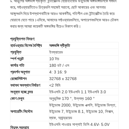
৯. আঙুলের অঙ্গভঙ্গি স্বীকৃতি: ইন্টারেক্টিভ হোয়াইটবোর্ড উইন্ডোজ অঙ্গভঙ্গিগুলিকে সমর্থন
করে, সফ্টওয়্যারটিতেও চিত্রগুলি সহজেই সরানো, ছোট আকারের এবং আপনার
আঙ্গুলগুলি দিয়ে উপস্থাপনাটিকে আরও আকর্ষণীয়, গতিশীল এবং ইন্টারেক্টিভ তৈরি করে
ঘোরানো যেতে পারে।এদিকে, আমাদের সফ্টওয়্যারগুলিতে, অপারেশনগুলিকে আরও চৌকস
করার জন্য আমরা কয়েকটি অঙ্গভঙ্গির নীচেও বিকাশ করি।
প্রযুক্তিগত বিবরণ:
হার্ডওয়্যার বিশেষ বৈশিষ্ট্য
অঙ্গভঙ্গি স্বীকৃতি
প্রযুক্তি
ইনফ্রারেড
স্পর্শ
পয়েন্ট
10 টাচ
কার্সার গতি
180 ডট / এস
প্রদর্শন অনুপাত
4: 3 16: 9
রেজোলিউশন
32768 x 32768
যথাযথ অবস্থান নির্ধারণ
<2 মিমি
সংযুক্ত হচ্ছে
বন্দর
ইউএসবি 2.0 ইউএসবি 1.1 ইউএসবি 3.0
বাড়ি
কোণ দেখুন
অনুভূমিক 170 °, উল্লম্ব 160 °
উইন্ডোজ 2000, উইন্ডোজ এক্সপি, উইন্ডোজ ভিস্তা,
পণ্য
অপারেটিং সিস্টেম
উইন্ডোজ 7, ​​উইন্ডোজ 8.1, উইন্ডোজ 10, লিনাক্স,
ম্যাক, অ্যান্ড্রয়েড
ভিডিও
ইউএসবি পাওয়ার সাপ্লাই ডিসি 4.6V- 5.0V
বিদ্যুৎ সরবরাহ