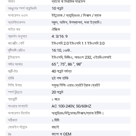
পাদান
ন্যানো বা সিরামিক সারফেস
আঙুলের স্পর্শ পয়েন্টগুলি
10 পয়েন্ট
অপারেশন ওএস
উইন্ডোজ / অ্যান্ড্রিওড / লিনাক্স / ম্যাক
অ্যাপ্লিকেশন
স্কুল, অফিস, উপস্থাপনা, সভা ইত্যাদি।
সাইড বার
ঐচ্ছিক
প্রদর্শন অনুপাত
4: 3/16: 9
কানেক্টিং পোর্ট
ইউএসবি 2.0 ইউএসবি 1.1 ইউএসবি 3.0
দৃষ্টিভঙ্গি রেডিও
16:10, ১৬ঃ9...
ইন্টারফেস
ইউএসবি, ভিজিএ, আরএস 232, এইচডিএমআই
পর্দার আকার
65 ", 75", 86 ", 98"
মাল্টি-টাচ
40 পয়েন্ট পর্যন্ত
হটকি
দুই পক্ষ হটকি
শিপিং উপায়
সমুদ্র শিপিং এয়ার ফ্রেইট ট্রাক ফ্রেইট
স্পর্শ বিন্দুতে
20 পয়েন্ট
গ্যারান্টি
১ বছর
পাওয়ার সাপ্লাই
AC 100-240V, 50/60HZ
অপারেশন সিস্টেম
অ্যান্ড্রিড/উইন্ডোজ/লিনাক্স/ম্যাক.ইটিসি।
সঠিকতা
২ মিমি
মোবাইল স্ট্যান্ড
বাছাই
রঙ
কালো বা OEM