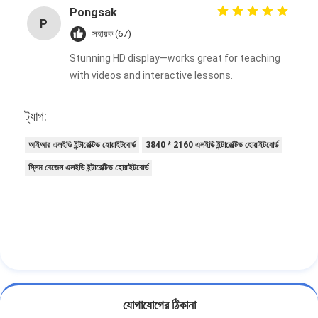
Pongsak
P
সহায়ক (67)
Stunning HD display—works great for teaching
with videos and interactive lessons.
ট্যাগ:
আইআর এলইডি ইন্টারেক্টিভ হোয়াইটবোর্ড
3840 * 2160 এলইডি ইন্টারেক্টিভ হোয়াইটবোর্ড
স্লিম বেজেল এলইডি ইন্টারেক্টিভ হোয়াইটবোর্ড
যোগাযোগের ঠিকানা