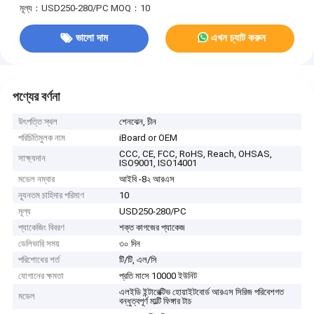
মূল্য：USD250-280/PC
MOQ：10
ভালো দাম
এখন চ্যাট করুন
পণ্যের বর্ণনা
উৎপত্তি স্থল
শেনঝেন, চীন
পরিচিতিমুলক নাম
iBoard or OEM
CCC, CE, FCC, RoHS, Reach, OHSAS,
সাক্ষ্যদান
ISO9001, ISO14001
মডেল নম্বার
আইবি -8২ আরএস
ন্যূনতম চাহিদার পরিমাণ
10
মূল্য
USD250-280/PC
প্যাকেজিং বিবরণ
শক্ত কাগজের প্যাকেজ
ডেলিভারি সময়
৩০ দিন
পরিশোধের শর্ত
টি/টি, এল/সি
যোগানের ক্ষমতা
প্রতি মাসে 10000 ইউনিট
এলইডি ইন্টারেক্টিভ হোয়াইটবোর্ড আরএস সিরিজ পরিবেশগত
মডেল
বন্ধুত্বপূর্ণ মাল্টি ফিঙ্গার টাচ