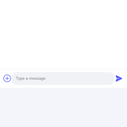
চ্যাট
প্রস্তাবিত পণ্য
75 "এলইডি ইন্টারেক্টিভ
জিরো গ্যাপ এলইডি ইন্টারেক্টিভ
আন্তঃসংযুক্ত রেকর্ডয
হোয়াইটবোর্ড মাল্টি টাচ ডিসপ্লে
হোয়াইটবোর্ড সাপার স্লিম বেজেল
শেয়ারযোগ্য ব্ল্যাকবোর্ড ই
অ্যান্ড্রয়েড উইন্ডোজ ডুয়াল
হোয়াইটবোর্ড
সিস্টেম
ভালো দাম
ভালো দাম
ভালো দাম
Photo
Video Call