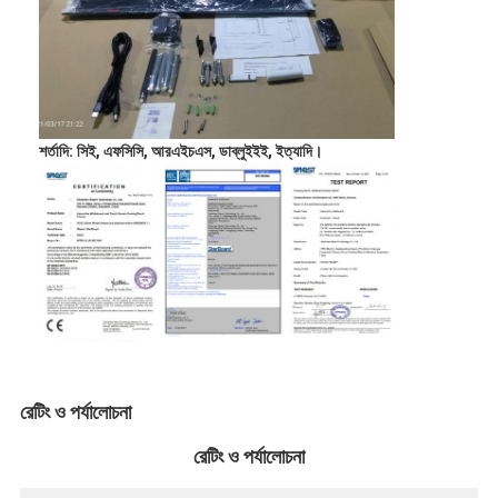
শর্তাদি: সিই, এফসিসি, আরএইচএস, ডাব্লুইইই, ইত্যাদি।
রেটিং ও পর্যালোচনা
রেটিং ও পর্যালোচনা