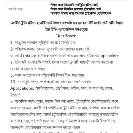
,
শিক্ষার জন্য ইউএসবি পোর্ট ইন্টারেক্টিভ বোর্ড
লক্ষণীয় করা:
,
শিক্ষার জন্য সিরামিক সারফেস ইন্টারেক্টিভ বোর্ড
অনলাইন শিক্ষার জন্য ইউএসবি ইন্টারেক্টিভ হোয়াইটবোর্ড
এলইডি ইন্টারেক্টিভ হোয়াইটবোর্ড ফিঙ্গার অঙ্গভঙ্গি সনাক্তকরণ ইউএসবি পোর্ট মাল্টি ফিঙ্গার
টাচ টিচিং এ্যানোটেশন সফ্টওয়্যার
বিশেষ উল্লেখ:
1. আঙুলের অঙ্গভঙ্গি স্বীকৃতি সহ মাল্টি ফিঙ্গার টাচ
2. পরিবেশ-বান্ধব, কোনও ধুলোবালি এবং চোখের সুরক্ষা নেই
৩. বোর্ডের বাম এবং ডানদিকে কালো বা কালো রঙের সাথে সাইড বার optionচ্ছিক
৪. ইউএসবি বা এইচডিএমআই দ্বারা সংযোগ বন্দরটি সামগ্রী প্রদর্শন করতে বা
বোর্ডের মাধ্যমে ভাগ করতে
5. সহজ অপারেশন সহ শক্তিশালী শিক্ষণ টীকা সফ্টওয়্যার
10. দশ পয়েন্ট পর্যন্ত স্পর্শ পয়েন্ট সহ সর্বশেষতম স্পর্শ সমাধান
Applications. অ্যাপ্লিকেশন: শ্রেণিকক্ষ, অফিস, সভা, উপস্থাপনা, ল্যাব,
ইত্যাদি।
৮. ড্রউভিউ সফটওয়্যার: ড্রইউ ভিউ সফ্টওয়্যার, ইন্টারেক্টিভ হোয়াইটবোর্ডের সাথে
একত্রে ব্যবহৃত, একটি শক্তিশালী এবং ইন্টারেক্টিভ সরঞ্জাম, যা শিক্ষা এবং ব্যবসায়িক
অ্যাপ্লিকেশনগুলির জন্য আদর্শ।ইন্টারেক্টিভ হোয়াইটবোর্ডের সাহায্যে ব্যবহারকারীরা
হস্তাক্ষর, মুছা, পৃষ্ঠাগুলি যুক্ত করা, বস্তু সন্নিবেশ করানো, রেকর্ডিং ইত্যাদি সহ
অনেকগুলি হোয়াইটবোর্ড ফাংশন সম্পাদন করতে পারেন