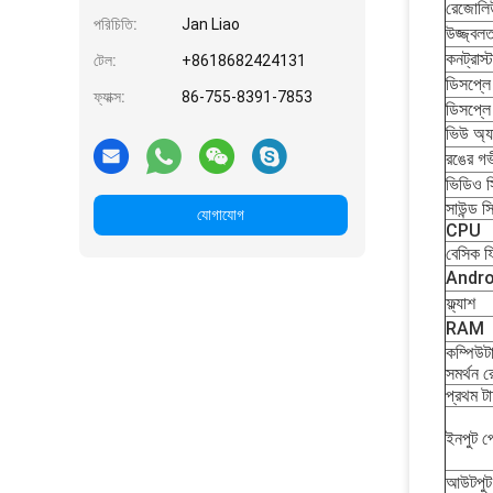
রেজোলি
পরিচিতি:
Jan Liao
উজ্জ্বলত
কনট্রাস্ট
টেল:
+8618682424131
ডিসপ্লে
ফ্যাক্স:
86-755-8391-7853
ডিসপ্লে
ভিউ অ্যা
রঙের গভ
ভিডিও স
সাউন্ড স
যোগাযোগ
CPU
বেসিক ফ্
Andro
ফ্ল্যাশ
RAM
কম্পিউ
সমর্থন 
প্রথম টা
ইনপুট পো
আউটপুট 