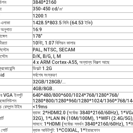
উশন
3840*2160
350-450 cd/㎡
া
1200:1
 এলাকা
1428.5*803.5 মিমি (64.53 ইঞ্চি)
 অনুপাত
16:9
ঙ্গেল
178°
ীরতা
10বিট, 1.07 বিলিয়ন কালার
িস্টেম
PAL, NTSC, SECAM
িস্টেম
D/K, B/G, I, M
4 x ARM Cortex-A55, অন্যান্য বিকল্প আছে
রিকোয়েন্সি
ডিফল্ট 1.2G
id
সর্বশেষ সংস্করণ
32GB/128GB/...
4GB/8GB..
টার VGA ইনপুট
640*480/800*600/1024*768/1280*768/
রেজোলিউশন
1280*800/1280*960/1280*1024/1360*768/1
চ রেসপন্স টাইম
<19ms
ব্যাক: 2*HDMI2.0 (সর্বোচ্চ 3840*2160/60Hz), 1*VGA
র্ট
32G), 1*LAN IN (10M/100M), 1*WIFI (2.4G/5G), 1*ব
সামনে: 1*HDMI (সর্বোচ্চ সমর্থন 3840*2160/60Hz), 1*
পোর্ট
ব্যাক আউটপুট: 1*COXIAL, 1*ইয়ারফোন