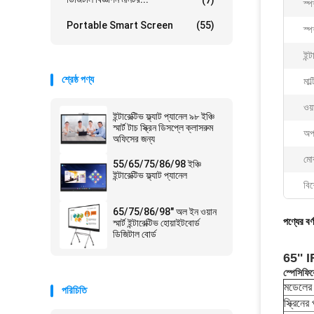
স্প
Portable Smart Screen
(55)
স্পর
ইন্
শ্রেষ্ঠ পণ্য
মাল্
ওয়া
ইন্টারেক্টিভ ফ্ল্যাট প্যানেল ৯৮ ইঞ্চি
স্মার্ট টাচ স্ক্রিন ডিসপ্লে ক্লাসরুম
অপা
অফিসের জন্য
মোব
55/65/75/86/98 ইঞ্চি
ইন্টারেক্টিভ ফ্ল্যাট প্যানেল
বিশ
65/75/86/98" অল ইন ওয়ান
পণ্যের বর্
স্মার্ট ইন্টারেক্টিভ হোয়াইটবোর্ড
ডিজিটাল বোর্ড
65'' IR 
স্পেসিফি
মডেলের 
পরিচিতি
স্ক্রিনের