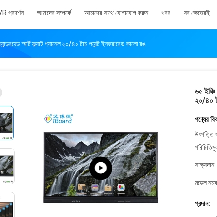
VR প্রদর্শন
আমাদের সম্পর্কে
আমাদের সাথে যোগাযোগ করুন
খবর
সব ক্ষেত্রেই
যান্ড্রয়েড স্মার্ট ফ্ল্যাট প্যানেল ২০/৪০ টাচ পয়েন্ট ইনফ্রারেড কালো রঙ
৬৫ ইঞ্চি এ
২০/৪০ টা
পণ্যের বি
উৎপত্তি স
পরিচিতিমু
সাক্ষ্যদান:
মডেল নম্ব
প্রদান: