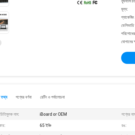
ন্যূনতম চ
মূল্য:
প্যাকেজিং
ডেলিভারি 
পরিশোধের 
যোগানের ক
 তথ্য
পণ্যের বর্ণনা
রেটিং ও পর্যালোচনা
চিতিমুলক নাম:
iBoard or OEM
পণ্যের না
ার:
65 ইঞ্চি
রঙ: