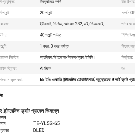
র্শ প্রযুক্তি:
ইনফ্রারেড স্পর্শ
টাচ উপায়
্শ পয়েন্ট:
20 পয়েন্ট
সমর্থন O
টারফেস:
ইউএসবি, ভিজিএ, আরএস 232, এইচডিএমআই
পর্দার আক
টি টাচ:
40 পয়েন্ট পর্যন্ত
শিপিং উপা
রেন্টি:
1 বছর, 3 বছর পর্যন্ত
বিদ্যুৎ স
রেশন সিস্টেম:
অ্যান্ড্রিড/উইন্ডোজ/লিনাক্স/ম্যাক.ইটিসি।
নির্ভুলতা:
াইল স্ট্যান্ড:
Al চ্ছিক
রঙ:
েষভাবে তুলে ধরা:
65 ইঞ্চি এলইডি ইন্টারেক্টিভ হোয়াইটবোর্ড
,
অ্যান্ড্রয়েড 9 স্মার্ট ফ্ল্যাট প্য
ণনা
ইন্টারেক্টিভ ফ্ল্যাট প্যানেল ডিসপ্লে
কেশন
নাম
TE-YL5S-65
 প্রকার
DLED