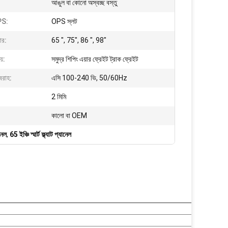
:
আঙুল বা কোনো অস্বচ্ছ বস্তু
PS:
OPS স্লট
ার:
65 ", 75", 86 ", 98"
য়:
সমুদ্র শিপিং এয়ার ফ্রেইট ট্রাক ফ্রেইট
রবরাহ:
এসি 100-240 ভি, 50/60Hz
2 মিমি
কালো বা OEM
ানেল
,
65 ইঞ্চি স্মার্ট ফ্ল্যাট প্যানেল