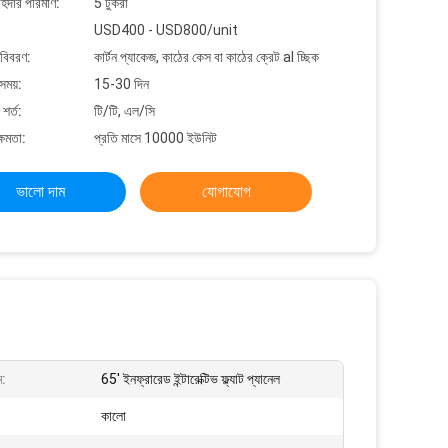
াহিদার পরিমাণ:
5 টুকরা
USD400 - USD800/unit
 বিবরণ:
কার্টন প্যাকেজ, কাঠের কেস বা কাঠের ক্রেট al চ্ছিক
সময়:
15-30 দিন
শর্ত:
টি/টি, এল/সি
্ষমতা:
প্রতি মাসে 10000 ইউনিট
ভালো দাম
যোগাযোগ
ম:
65' ইনফ্রারেড ইন্টারেক্টিভ ফ্ল্যাট প্যানেল
কালো