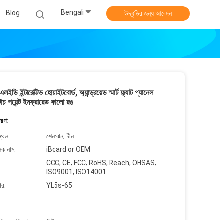
Bengali
Blog
উদ্ধৃতির জন্য আবেদন
লইডি ইন্টারেক্টিভ হোয়াইটবোর্ড, অ্যান্ড্রয়েড স্মার্ট ফ্ল্যাট প্যানেল
চ পয়েন্ট ইনফ্রারেড কালো রঙ
বরণ:
্থল:
শেনঝেন, চীন
লক নাম:
iBoard or OEM
CCC, CE, FCC, RoHS, Reach, OHSAS,
ISO9001, ISO14001
ার:
YL5s-65