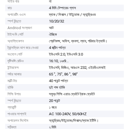
সাইড বার
না
কাচ
4 মিমি টেম্পারেড গ্লাস
অপারেটিং ওএস
ম্যাক / লিনাক্স / উইন্ডোজ / অ্যান্ড্রিওড
স্পর্শ বিন্দুতে
10/20/32
Andriod সংস্করণ
আট
টাইপ-সি পোর্ট
ঐচ্ছিক
অ্যাপ্লিকেশন
শ্রেণিকক্ষ, অফিস, ব্যবসা, ল্যাব, পরিবার ইত্যাদি।
ট্রান্সফ্রিন ভাগ করে নেওয়া
4 স্ক্রীন পর্যন্ত
সংযোগ পোর্ট
ইউএসবি 2.0, ইউএসবি 3.0
দৃষ্টিভঙ্গি রেডিও
16:10, ১৬ঃ9...
ইন্টারফেস
ইউএসবি, ভিজিএ, আরএস 232, এইচডিএমআই
পর্দার আকার
65 ", 75", 86 ", 98"
মাল্টি-টাচ
40 পয়েন্ট পর্যন্ত
হটকি
দুই পক্ষ হটকি
শিপিং উপায়
সমুদ্র শিপিং এয়ার ফ্রেইট ট্রাক ফ্রেইট
স্পর্শ বিন্দুতে
20 পয়েন্ট
গ্যারান্টি
১ বছর
পাওয়ার সাপ্লাই
AC 100-240V, 50/60HZ
অপারেশন সিস্টেম
অ্যান্ড্রিড/উইন্ডোজ/লিনাক্স/ম্যাক.ইটিসি।
সঠিকতা
২ মিমি