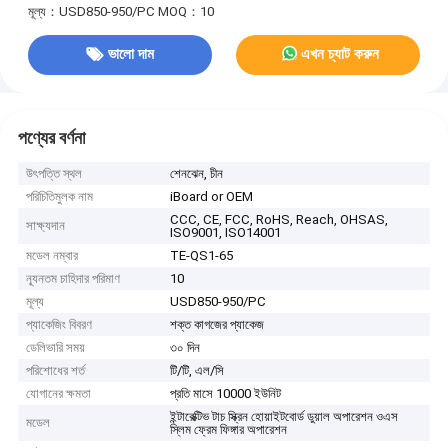
মূল্য：USD850-950/PC
MOQ：10
ভালো দাম
এখন চ্যাট করুন
পণ্যের বর্ণনা
উৎপত্তি স্থল
শেনঝেন, চীন
পরিচিতিমুলক নাম
iBoard or OEM
CCC, CE, FCC, RoHS, Reach, OHSAS,
সাক্ষ্যদান
ISO9001, ISO14001
মডেল নম্বার
TE-QS1-65
ন্যূনতম চাহিদার পরিমাণ
10
মূল্য
USD850-950/PC
প্যাকেজিং বিবরণ
শক্ত কাগজের প্যাকেজ
ডেলিভারি সময়
৩০ দিন
পরিশোধের শর্ত
টি/টি, এল/সি
যোগানের ক্ষমতা
প্রতি মাসে 10000 ইউনিট
ইন্টারেক্টিভ টাচ স্ক্রিন হোয়াইটবোর্ড ডুয়াল অপারেশন ওএস
মডেল
স্লিম ফ্রেম ফিঙ্গার অপারেশন