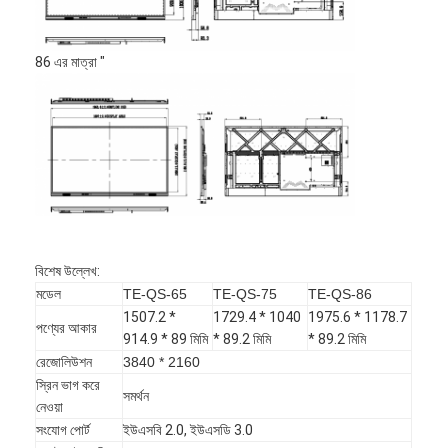
বুদ্ধিমান ব্ল্যাকবোর্ড
ইন্টারেক্টিভ প্রজেক্টর বোর্ড
86 এর মাত্রা "
ইনফ্রারেড টাচ ফ্রেম
ইন্টারেক্টিভ হোয়াইটবোর্ড স্ট্যান্ড
ভিজ্যুয়ালাইজার ডকুমেন্ট ক্যামেরা
প্রজেক্টর
টাওয়ার স্ক্রিন কিওস্কে
বিশেষ উল্লেখ:
মডেল
TE-QS-65
TE-QS-75
TE-QS-86
ডিজিটাল সাইনেজ
1507.2 *
1729.4 * 1040
1975.6 * 1178.7
পণ্যের আকার
914.9 * 89 মিমি
* 89.2 মিমি
* 89.2 মিমি
ডিজিটাল বিজ্ঞাপন মনিটর
রেজোলিউশন
3840 * 2160
স্রিন ভাগ করে
সমর্থন
পোর্টেবল স্মার্ট স্ক্রিন
নেওয়া
সংযোগ পোর্ট
ইউএসবি 2.0, ইউএসডি 3.0