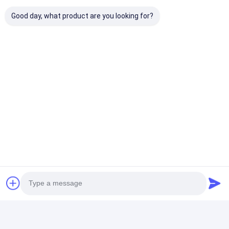
F
সহায়ক (61)
Good day, what product are you looking for?
Perfect for meetings and teaching—highly
recommend!
girma moges
G
সহায়ক (4)
Stable performance, worry-free to use
Roger Etoa
R
সহায়ক (3)
Excellent image quality, easy to operate
ট্যাগ: