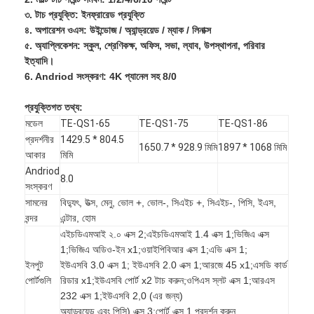
VR প্রদর্শন
৩. টাচ প্রযুক্তি: ইনফ্রারেড প্রযুক্তি
৪. অপারেশন ওএস: উইন্ডোজ / অ্যান্ড্রয়েড / ম্যাক / লিনাক্স
আমাদের সম্পর্কে
৫. অ্যাপ্লিকেশন: স্কুল, শ্রেণিকক্ষ, অফিস, সভা, ল্যাব, উপস্থাপনা, পরিবার
ইত্যাদি।
কারখানা ভ্রমণ
6. Andriod সংস্করণ: 4K প্যানেল সহ 8/0
মান নিয়ন্ত্রণ
প্রযুক্তিগত তথ্য:
মডেল
TE-QS1-65
TE-QS1-75
TE-QS1-86
আমাদের সাথে যোগাযোগ করুন
প্রদর্শনীর
1429.5 * 804.5
1650.7 * 928.9 মিমি
1897 * 1068 মিমি
আকার
মিমি
খবর
Andriod
8.0
সংস্করণ
সব ক্ষেত্রেই
সামনের
বিদ্যুৎ, উত্স, মেনু, ভোল +, ভোল-, সিএইচ +, সিএইচ-, পিসি, ইএস,
বন্দর
এন্টার, হোম
Blog
এইচডিএমআই ২.০ এক্স 2;এইচডিএমআই 1.4 এক্স 1;ভিজিএ এক্স
1;ভিজিএ অডিও-ইন x1;ওয়াইপিবিআর এক্স 1;এভি এক্স 1;
এখন চ্যাট করুন
ইনপুট
ইউএসবি 3.0 এক্স 1; ইউএসবি 2.0 এক্স 1;আরজে 45 x1;এসডি কার্ড
পোর্টগুলি
রিডার x1;ইউএসবি পোর্ট x2 টাচ করুন;ওপিএস স্লট এক্স 1;আরএস
232 এক্স 1;ইউএসবি 2,0 (এর জন্য)
অ্যান্ড্রয়েড এবং পিসি) এক্স 3;পোর্ট এক্স 1 প্রদর্শন করুন