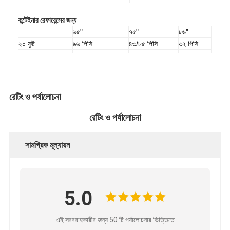
কন্টেইনার রেফারেন্সের জন্য
৬৫"
৭৫"
৮৬"
২০ ফুট
৯৬ পিসি
৪৩/৮৫ পিসি
৩২ পিসি
৬৭/ ১৩৪
৪০এইচকিউ
২০৪ পিসি
১৭৬ পিসি
পিসি
রেটিং ও পর্যালোচনা
রেটিং ও পর্যালোচনা
সামগ্রিক মূল্যায়ন
5.0
এই সরবরাহকারীর জন্য 50 টি পর্যালোচনার ভিত্তিতে