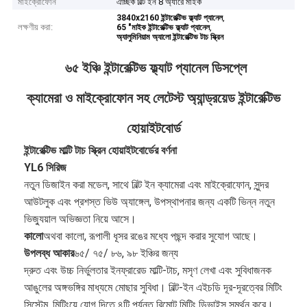
মাইক্রোফোন
ঐচ্ছিক বিল্ট ইন 8 অ্যারে মাইক
,
3840x2160 ইন্টারেক্টিভ ফ্ল্যাট প্যানেল
লক্ষণীয় করা:
,
65 "মাইক ইন্টারেক্টিভ ফ্ল্যাট প্যানেল
অ্যালুমিনিয়াম অ্যালো ইন্টারেক্টিভ টাচ স্ক্রিন
৬৫ ইঞ্চি ইন্টারেক্টিভ ফ্ল্যাট প্যানেল ডিসপ্লে
ক্যামেরা ও মাইক্রোফোন সহ লেটেস্ট অ্যান্ড্রয়েড ইন্টারেক্টিভ
হোয়াইটবোর্ড
ইন্টারেক্টিভ মাল্টি টাচ স্ক্রিন হোয়াইটবোর্ডের বর্ণনা
YL6 সিরিজ
নতুন ডিজাইন করা মডেল, সাথে
বিল্ট ইন ক্যামেরা এবং মাইক্রোফোন, সুন্দর 
আউটলুক এবং প্রশস্ত ভিউ অ্যাঙ্গেল, উপস্থাপনার জন্য একটি ভিন্ন নতুন 
ভিজ্যুয়াল অভিজ্ঞতা নিয়ে আসে।
কালো
অথবা কালো, রূপালী ধূসর রঙের মধ্যে পছন্দ করার সুযোগ আছে।
উপলব্ধ আকার
৬৫/ ৭৫/ ৮৬, ৯৮ ইঞ্চির জন্য
দ্রুত এবং উচ্চ নির্ভুলতার ইনফ্রারেড মাল্টি-টাচ, মসৃণ লেখা এবং সুবিধাজনক 
আঙুলের অঙ্গভঙ্গির মাধ্যমে মোছার সুবিধা। বিল্ট-ইন এইচডি দূর-দূরত্বের মিটিং 
সিস্টেম, মিটিংয়ে যোগ দিতে ৪টি পর্যন্ত রিমোট মিটিং ডিভাইস সমর্থন করে। 