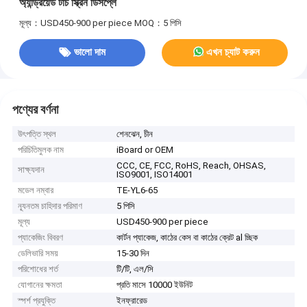
অ্যান্ড্রয়েড টাচ স্ক্রিন ডিসপ্লে
মূল্য：USD450-900 per piece
MOQ：5 পিসি
ভালো দাম
এখন চ্যাট করুন
পণ্যের বর্ণনা
উৎপত্তি স্থল
শেনঝেন, চীন
পরিচিতিমুলক নাম
iBoard or OEM
CCC, CE, FCC, RoHS, Reach, OHSAS,
সাক্ষ্যদান
ISO9001, ISO14001
মডেল নম্বার
TE-YL6-65
ন্যূনতম চাহিদার পরিমাণ
5 পিসি
মূল্য
USD450-900 per piece
প্যাকেজিং বিবরণ
কার্টন প্যাকেজ, কাঠের কেস বা কাঠের ক্রেট al চ্ছিক
ডেলিভারি সময়
15-30 দিন
পরিশোধের শর্ত
টি/টি, এল/সি
যোগানের ক্ষমতা
প্রতি মাসে 10000 ইউনিট
স্পর্শ প্রযুক্তি
ইনফ্রারেড