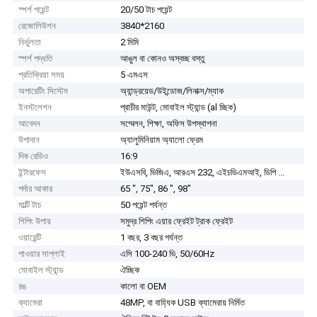
স্পর্শ পয়েন্ট
20/50 টাচ পয়েন্ট
রেজোলিউশন
3840*2160
নির্ভুলতা
2 মিমি
স্পর্শ পদ্ধতি
আঙুল বা কোনও অস্বচ্ছ বস্তু
প্রতিক্রিয়া সময়
5 এমএস
অপারেটিং সিস্টেম
অ্যান্ড্রয়েড/উইন্ডোজ/লিনাক্স/ম্যাক
ইনস্টলেশন
প্রাচীর মাউন্ট, মোবাইল স্ট্যান্ড (al চ্ছিক)
আবেদন
সম্মেলন, শিক্ষা, অফিস উপস্থাপনা
উপাদান
অ্যালুমিনিয়াম অ্যালো ফ্রেম
দিক রেডিও
16:9
ইন্টারফেস
ইউএসবি, ভিজিএ, আরএস 232, এইচডিএমআই, ডিপি ...
পর্দার আকার
65 ", 75", 86 ", 98"
মাল্টি টাচ
50 পয়েন্ট পর্যন্ত
শিপিং উপায়
সমুদ্র শিপিং এয়ার ফ্রেইট ট্রাক ফ্রেইট
ওয়ারেন্টি
1 বছর, 3 বছর পর্যন্ত
পাওয়ার সাপ্লাই
এসি 100-240 ভি, 50/60Hz
মোবাইল স্ট্যান্ড
ঐচ্ছিক
রঙ
কালো বা OEM
ক্যামেরা
48MP, বা বাহ্যিক USB ক্যামেরায় নির্মিত