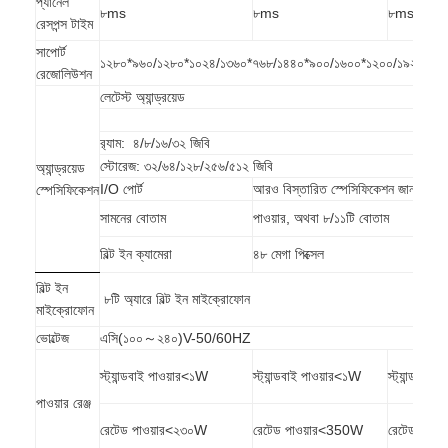
প্যানেল
বুদ্ধিমান ব্ল্যাকবোর্ড
৮ms
৮ms
৮ms
রেসপন্স টাইম
ইন্টারেক্টিভ প্রজেক্টর বোর্ড
সাপোর্ট
১২৮০*৯৬০/১২৮০*১০২৪/১৩৬০*৭৬৮/১৪৪০*৯০০/১৬০০*১২০০/১৯২০*
রেজোলিউশন
ইনফ্রারেড টাচ ফ্রেম
লেটেস্ট অ্যান্ড্রয়েড
ইন্টারেক্টিভ হোয়াইটবোর্ড স্ট্যান্ড
র‍্যাম: ৪/৮/১৬/৩২ জিবি
স্টোরেজ: ৩২/৬৪/১২৮/২৫৬/৫১২ জিবি
অ্যান্ড্রয়েড
ভিজ্যুয়ালাইজার ডকুমেন্ট ক্যামেরা
I/O পোর্ট
আরও বিস্তারিত স্পেসিফিকেশন জানতে আম
স্পেসিফিকেশন
সামনের বোতাম
পাওয়ার, অথবা ৮/১১টি বোতাম
প্রজেক্টর
বিল্ট ইন ক্যামেরা
৪৮ মেগা পিক্সেল
টাওয়ার স্ক্রিন কিওস্কে
বিল্ট ইন
৮টি অ্যারে বিল্ট ইন মাইক্রোফোন
মাইক্রোফোন
ডিজিটাল সাইনেজ
ভোল্টেজ
এসি(১০০～২৪০)V-50/60HZ
ডিজিটাল বিজ্ঞাপন মনিটর
স্ট্যান্ডবাই পাওয়ার<১W
স্ট্যান্ডবাই পাওয়ার<১W
স্ট্যান্ডবাই
পোর্টেবল স্মার্ট স্ক্রিন
পাওয়ার রেঞ্জ
রেটেড পাওয়ার<২৩০W
রেটেড পাওয়ার<350W
রেটেড পাও