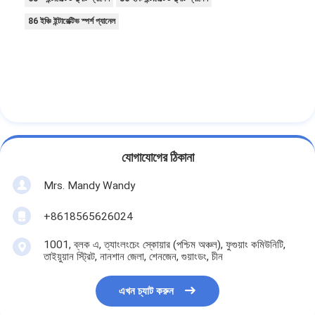
86 ইঞ্চি ইন্টারেক্টিভ স্পর্শ প্যানেল
যোগাযোগের ঠিকানা
Mrs. Mandy Wandy
+8618565626024
1001, ব্লক এ, ত্যাংলংচেং স্কোয়ার (পশ্চিম অঞ্চল), ফুগুয়াং কমিউনিটি,
তাইয়ুয়ান স্ট্রিট, নানশান জেলা, শেনজেন, গুয়াংডং, চীন
এখন চ্যাট করুন