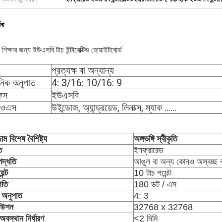
ণনা
 শিক্ষার জন্য ইউএসবি টাচ ইন্টারেক্টিভ হোয়াইটবোর্ড
প্রত্যক্ষ বা অন্যান্য
নিক অনুপাত
4: 3/16: 10/16: 9
ফেস
ইউএসবি
ন ওএস
উইন্ডোজ, অ্যান্ড্রয়েড, লিনাক্স, ম্যাক ......
দাম বিশেষ বৈশিষ্ট্য
অঙ্গভঙ্গি স্বীকৃতি
ি
ইনফ্রারেড
পদ্ধতি
আঙুল বা অন্য কোনও অস্বচ্ছ ব
েন্ট
10 টাচ পয়েন্ট
গতি
180 ডট / এস
ন অনুপাত
4: 3
িউশন
32768 x 32768
বস্থান নির্ধারণ
<2 মিমি