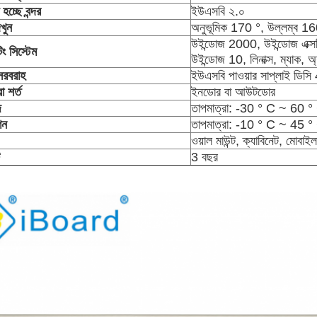
 হচ্ছে
বন্দর
ইউএসবি ২.০
খুন
অনুভূমিক 170 °, উল্লম্ব 16
উইন্ডোজ 2000, উইন্ডোজ এক্সপ
ং সিস্টেম
উইন্ডোজ 10, লিনাক্স, ম্যাক, অ্যা
 সরবরাহ
ইউএসবি পাওয়ার সাপ্লাই ড
া
শর্ত
ইনডোর বা আউটডোর
জ
তাপমাত্রা: -30 ° C ~ 60 
শন
তাপমাত্রা: -10 ° C ~ 45 
ওয়াল মাউন্ট, ক্যাবিনেট, মোবাইল 
3 বছর