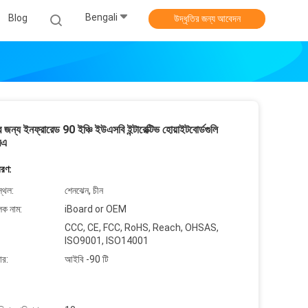
Bengali
Blog
উদ্ধৃতির জন্য আবেদন
ের জন্য ইনফ্রারেড 90 ইঞ্চি ইউএসবি ইন্টারেক্টিভ হোয়াইটবোর্ডগুলি
মএ
বরণ:
্থল:
শেনঝেন, চীন
লক নাম:
iBoard or OEM
CCC, CE, FCC, RoHS, Reach, OHSAS,
ISO9001, ISO14001
ার:
আইবি -90 টি