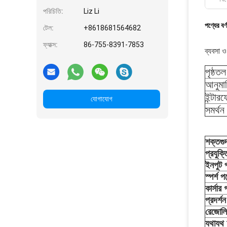
পরিচিতি:
Liz Li
পণ্যের বর্
টেল:
+8618681564682
ফ্যাক্স:
86-755-8391-7853
ব্যবসা ও
পৃষ্ঠতল
আনুমা
ইন্টার
যোগাযোগ
সমর্থ
শক্ত
গু
প্রযুক্ত
ইনপুট 
স্পর্শ
পয়
কার্সার 
প্রদর্শ
রেজোল
যথাযথ অ