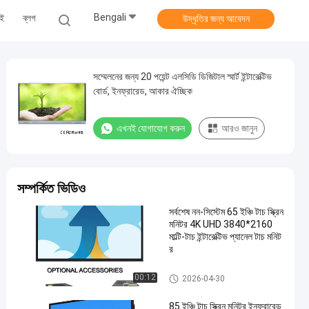
Bengali
েই
ব্লগ
উদ্ধৃতির জন্য আবেদন
সম্মেলনের জন্য 20 পয়েন্ট এলসিডি ডিজিটাল স্মার্ট ইন্টারেক্টিভ
বোর্ড, ইনফ্রারেড, আকার ঐচ্ছিক
এখনই যোগাযোগ করুন
আরও জানুন
সম্পর্কিত ভিডিও
সর্বশেষ নন-সিস্টেম 65 ইঞ্চি টাচ স্ক্রিন
মনিটর 4K UHD 3840*2160
মাল্টি-টাচ ইন্টারেক্টিভ প্যানেল টাচ মনিট
র
ইন্টারেক্টিভ টাচ স্ক্রিন মনিটর
00:12
2026-04-30
85 ইঞ্চি টাচ স্ক্রিন মনিটর ইনফ্রারেড