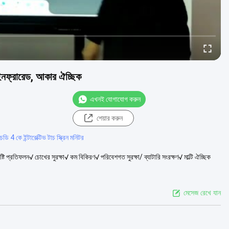
ড, ইনফ্রারেড, আকার ঐচ্ছিক
এখনই যোগাযোগ করুন
শেয়ার করুন
ি 4 কে ইন্টারেক্টিভ টাচ স্ক্রিন মনিটর
একদৃষ্টি প্রতিফলন√ চোখের সুরক্ষা√ কম বিকিরণ√ পরিবেশগত সুরক্ষা/ ব্যাটারি সংরক্ষণ√ মাল্টি ঐচ্ছিক
মেসেজ রেখে যান