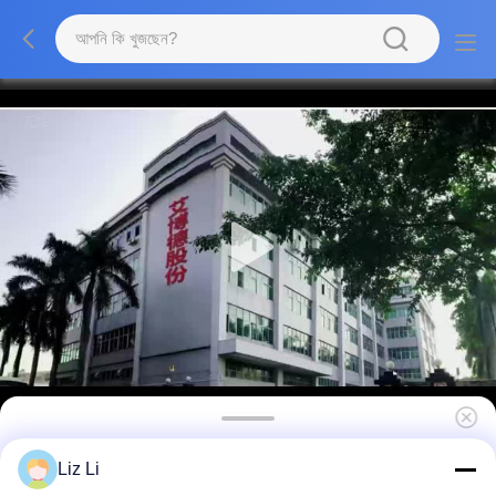
ইউএসবি বৈদ্যুতিন ইন্টারেক্টিভ হোয়াইটবোর্ড, 86 '' স্মার্ট বোর্ড ফ্ল্যাট
Liz Li
প্যানেল