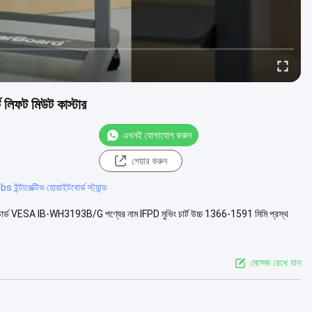
র্ট লিফট মিউট কাস্টার
এখনই যোগাযোগ করুন
শেয়ার করুন
 ইন্টারেক্টিভ হোয়াইটবোর্ড স্ট্যান্ড
াস্টার স্ট্যান্ডার্ড VESA IB-WH3193B/G পণ্যের নাম IFPD মুভিং চার্ট উচ্চ 1366-1591 মিমি প্রস্থ
মেসেজ রেখে যান