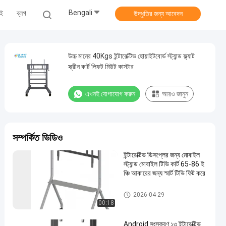
Bengali
েই
ব্লগ
উদ্ধৃতির জন্য আবেদন
উচ্চ মানের 40Kgs ইন্টারেক্টিভ হোয়াইটবোর্ড স্ট্যান্ড ফ্ল্যাট
স্ক্রীন কার্ট লিফট মিউট কাস্টার
এখনই যোগাযোগ করুন
আরও জানুন
সম্পর্কিত ভিডিও
ইন্টারেক্টিভ ডিসপ্লের জন্য মোবাইল
স্ট্যান্ড মোবাইল টিভি কার্ট 65-86 ই
ঞ্চি আকারের জন্য স্মার্ট টিভি ফিট করে
ইন্টারেক্টিভ হোয়াইটবোর্ড স্ট্যান্ড
2026-04-29
00:18
Android সংস্করণ ১৩ ইন্টারেক্টিভ