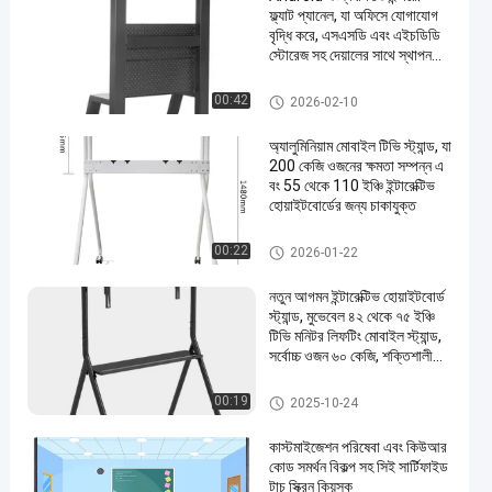
ফ্ল্যাট প্যানেল, যা অফিসে যোগাযোগ
বৃদ্ধি করে, এসএসডি এবং এইচডিডি
স্টোরেজ সহ দেয়ালের সাথে স্থাপন
যোগ্য
ইন্টারেক্টিভ ফ্ল্যাট প্যানেল
00:42
2026-02-10
অ্যালুমিনিয়াম মোবাইল টিভি স্ট্যান্ড, যা
200 কেজি ওজনের ক্ষমতা সম্পন্ন এ
বং 55 থেকে 110 ইঞ্চি ইন্টারেক্টিভ
হোয়াইটবোর্ডের জন্য চাকাযুক্ত
ইন্টারেক্টিভ হোয়াইটবোর্ড স্ট্যান্ড
00:22
2026-01-22
নতুন আগমন ইন্টারেক্টিভ হোয়াইটবোর্ড
স্ট্যান্ড, মুভেবেল ৪২ থেকে ৭৫ ইঞ্চি
টিভি মনিটর লিফটিং মোবাইল স্ট্যান্ড,
সর্বোচ্চ ওজন ৬০ কেজি, শক্তিশালী
চাকা, ইন্টারেক্টিভ হোয়াইটবোর্ড মোবাই
ল স্ট্যান্ডের জন্য সহজে সরানোর সুবিধা
ইন্টারেক্টিভ হোয়াইটবোর্ড স্ট্যান্ড
00:19
2025-10-24
কাস্টমাইজেশন পরিষেবা এবং কিউআর
কোড সমর্থন বিকল্প সহ সিই সার্টিফাইড
টাচ স্ক্রিন কিয়স্ক