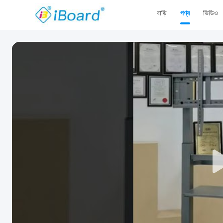
বাড়ি
পণ্য
ভিডিও