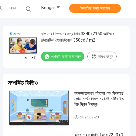
Bengali
েই
ব্লগ
উদ্ধৃতির জন্য আবেদন
বাচ্চাদের শিক্ষকদের জন্য সিবি 3840x2160 আইআর
ইন্টারেক্টিভ হোয়াইটবোর্ড 350cd / m2
এখনই যোগাযোগ করুন
আরও জানুন
সম্পর্কিত ভিডিও
কাস্টমাইজেশন পরিষেবা এবং কিউআর
কোড সমর্থন বিকল্প সহ সিই সার্টিফাইড
টাচ স্ক্রিন কিয়স্ক
টাওয়ার স্ক্রিন কিওস্কে
2025-07-23
02:36
কারখানার সরাসরি বিক্রয় 22 শর্টকাট