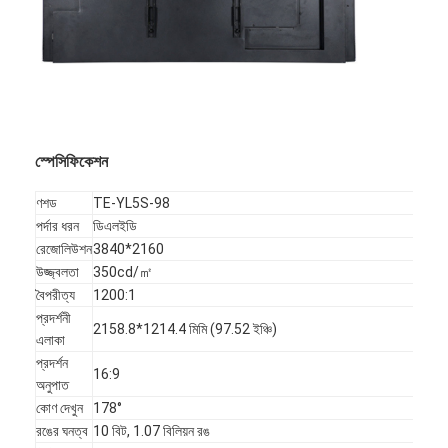
VR প্রদর্শন
আমাদের সম্পর্কে
কারখানা ভ্রমণ
মান নিয়ন্ত্রণ
স্পেসিফিকেশন
আমাদের সাথে যোগাযোগ করুন
ণশড
TE-YL5S-98
পর্দার ধরন
ডিএলইডি
খবর
রেজোলিউশন
3840*2160
উজ্জ্বলতা
350cd/㎡
সব ক্ষেত্রেই
বৈপরীত্য
1200:1
প্রদর্শনী
Blog
2158.8*1214.4 মিমি (97.52 ইঞ্চি)
এলাকা
প্রদর্শন
এখন চ্যাট করুন
16:9
অনুপাত
কোণ দেখুন
178°
রঙের ঘনত্ব
10 বিট, 1.07 বিলিয়ন রঙ