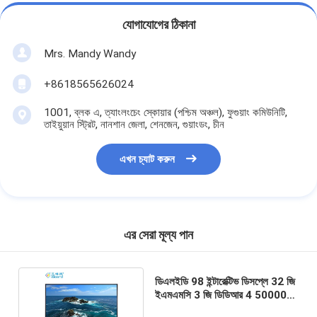
যোগাযোগের ঠিকানা
Mrs. Mandy Wandy
+8618565626024
1001, ব্লক এ, ত্যাংলংচেং স্কোয়ার (পশ্চিম অঞ্চল), ফুগুয়াং কমিউনিটি,
তাইয়ুয়ান স্ট্রিট, নানশান জেলা, শেনজেন, গুয়াংডং, চীন
এখন চ্যাট করুন
এর সেরা মূল্য পান
ডিএলইডি 98 ইন্টারেক্টিভ ডিসপ্লে 32 জি
ইএমএমসি 3 জি ডিডিআর 4 50000
ঘন্টা লাইফটাইম