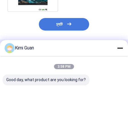
চ্যাট
Kimi Guan
প্রস্তাবিত পণ্য
3:58 PM
Good day, what product are you looking for?
75 ইঞ্চি গুগল ইডিএলএ
iBoard Google EDLA
কনফারেন্সের জন্য ওয়্
সার্টিফাইড অ্যান্ড্রয়েড 16 স্কুল
cerfitifed Android 16
এক্সটেনশন মাইক্রোফ
মিটিংয়ের জন্য ইন্টারেক্টিভ ডিসপ্লে
Interactive Displays
4K ইপিটিজেড কনফারেন
Smart Board for
ক্যামেরা
Education
ভালো দাম
ভালো দাম
ভালো দাম
Conference