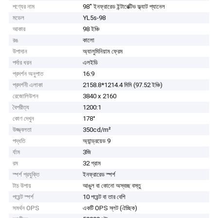
পণ্যের নাম
98'' ইনফ্রারেড ইন্টারেক্টিভ ফ্ল্যাট প্যানেল
মডেল
YL5s-98
আকার
98 ইঞ্চি
রঙ
কালো
উপাদান
অ্যালুমিনিয়াম ফ্রেম
পর্দার ধরন
এলইডি
প্রদর্শন অনুপাত
16:9
প্রদর্শনী এলাকা
2158.8*1214.4 মিমি (97.52 ইঞ্চি)
রেজোলিউশন
3840 x 2160
বৈপরীত্য
1200:1
কোণ দেখুন
178°
উজ্জ্বলতা
350cd/m²
পদ্ধতি
অ্যান্ড্রয়েড 9
র্যাম
3জি
রম
32 গ্রাম
স্পর্শ প্রযুক্তি
ইনফ্রারেড স্পর্শ
টাচ উপায়
আঙুল বা কোনো অস্বচ্ছ বস্তু
পয়েন্ট স্পর্শ
10 পয়েন্ট বা তার বেশি
সমর্থন OPS
একটি OPS স্লট (ঐচ্ছিক)