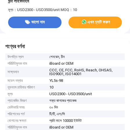
ঘন্টা লাইফটাইম
মূল্য：USD2300 - USD3500/unit
MOQ：10
ভালো দাম
এখন চ্যাট করুন
পণ্যের বর্ণনা
উৎপত্তি স্থল
শেনঝেন, চীন
পরিচিতিমুলক নাম
iBoard or OEM
CCC, CE, FCC, RoHS, Reach, OHSAS,
সাক্ষ্যদান
ISO9001, ISO14001
মডেল নম্বার
YL5s-98
ন্যূনতম চাহিদার পরিমাণ
10
মূল্য
USD2300 - USD3500/unit
প্যাকেজিং বিবরণ
শক্ত কাগজের প্যাকেজ
ডেলিভারি সময়
৩০ দিন
পরিশোধের শর্ত
টি/টি, এল/সি
যোগানের ক্ষমতা
প্রতি মাসে 10000 ইউনিট
পরিচিতিমুলক নাম
iBoard or OEM