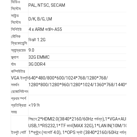
ভিডিও
আইবোর্ড ইন্টারেক্টিভ হোয়াইটবোর্ড
PAL, NTSC, SECAM
সিস্টেম
সাউন্ড
আইআর ইন্টারেক্টিভ হোয়াইটবোর্ড
D/K, B/G, I,M
সিস্টেম
সিপিইউ
4 x ARM কর্টেক্স-A55
ইনফ্রারেড ইন্টারেক্টিভ হোয়াইটবোর্ড
মৌলিক
ডিফল্ট 1.2G
ফ্রিকোয়েন্সি
ইন্টারেক্টিভ ফ্ল্যাট প্যানেল
অ্যান্ড্রয়েড
9.0
ফ্ল্যাশ
32G EMMC
ইন্টারেক্টিভ টাচ স্ক্রিন মনিটর
র্যাম
3G DDR4
এলসিডি স্মার্ট বোর্ড
কম্পিউটার
VGA ইনপুট
640*480/800*600/1024*768/1280*768/
LED ইন্টারেক্টিভ হোয়াইটবোর্ড
সমর্থন
1280*800/1280*960/1280*1024/1360*768/1440*900
রেজোলিউশন
ইন্টারেক্টিভ টাচ স্ক্রিন হোয়াইটবোর্ড
প্রথম স্পর্শ
প্রতিক্রিয়া
<19 মি
অল ইন ওয়ান ইন্টারেক্টিভ হোয়াইটবোর্ড
সময়
পিছনে:2*HDMI2.0(3840*2160/60Hz পর্যন্ত),1*VGA+AUDIO,
পোর্টেবল ইন্টারেক্টিভ হোয়াইটবোর্ড
USB,1*RS232,1*TF কার্ড(MAX 32G),1*LAN IN(10M/100M), 
ইনপুট পোর্ট
1*ব্লুটুথ (সাপোর্ট 4.0), 1*OPS স্লট (3840*2160/60Hz পর্যন্ত)