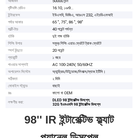
আজীবন
50000 ঘন্টা
দৃষ্টিভঙ্গি রেডিও
16:10, ১৬ঃ9...
ইন্টারফেস
ইউএসবি, ভিজিএ, আরএস 232, এইচডিএমআই
পর্দার আকার
65 ", 75", 86 ", 98"
মাল্টি-টাচ
40 পয়েন্ট পর্যন্ত
হটকি
দুই পক্ষ হটকি
শিপিং উপায়
সমুদ্র শিপিং এয়ার ফ্রেইট ট্রাক ফ্রেইট
স্পর্শ বিন্দুতে
20 পয়েন্ট
গ্যারান্টি
১ বছর
পাওয়ার সাপ্লাই
AC 100-240V, 50/60HZ
অপারেশন সিস্টেম
অ্যান্ড্রিড/উইন্ডোজ/লিনাক্স/ম্যাক.ইটিসি।
সঠিকতা
২ মিমি
মোবাইল স্ট্যান্ড
বাছাই
রঙ
কালো বা OEM
,
DLED 98 ইন্টারেক্টিভ ডিসপ্লে
লক্ষণীয় করা:
32G ইএমএমসি 98 ইন্টারেক্টিভ ডিসপ্লে
98'' IR ইন্টারেক্টিভ ফ্ল্যাট
প্যানেল ডিসপ্লে