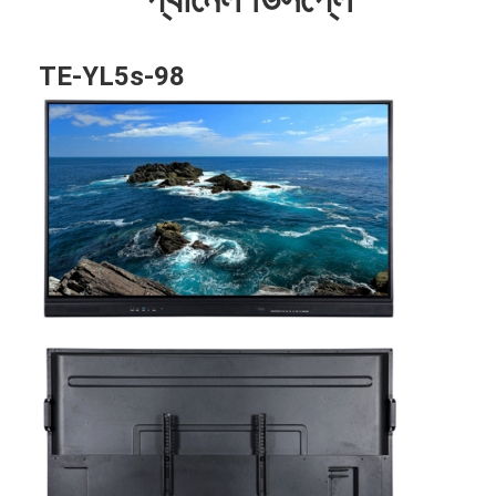
TE-YL5s-98
বাড়ি
পণ্য
ভিডিও