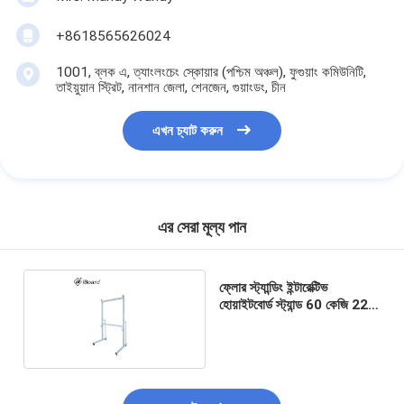
+8618565626024
1001, ব্লক এ, ত্যাংলংচেং স্কোয়ার (পশ্চিম অঞ্চল), ফুগুয়াং কমিউনিটি,
তাইয়ুয়ান স্ট্রিট, নানশান জেলা, শেনজেন, গুয়াংডং, চীন
এখন চ্যাট করুন
এর সেরা মূল্য পান
ফ্লোর স্ট্যান্ডিং ইন্টারেক্টিভ
হোয়াইটবোর্ড স্ট্যান্ড 60 কেজি 220
সেমি উচ্চতা