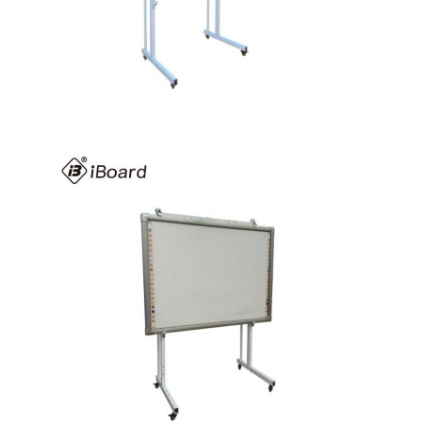
বাড়ি
পণ্য
ভিডিও