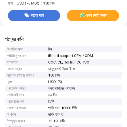
মূল্য：USD170
MOQ：150 পিসি
ভালো দাম
এখন চ্যাট করুন
পণ্যের বর্ণনা
উৎপত্তি স্থল
চীন
পরিচিতিমুলক নাম
iBoard support OEM / ODM
সাক্ষ্যদান
CCC, CE, RoHs, FCC, ISO
মডেল নম্বার
ডাব্লুএসডি-ভিওয়াই-এ
ন্যূনতম চাহিদার পরিমাণ
150 পিসি
মূল্য
USD170
প্যাকেজিং বিবরণ
শক্ত কাগজের প্যাকেজ
ডেলিভারি সময়
৩০ দিন
পরিশোধের শর্ত
টি/টি
যোগানের ক্ষমতা
প্রতি মাসে 10000 পিসি
উপাদান
কার্বন ইস্পাত
উপযুক্ত আকার
72-120 ইঞ্চি