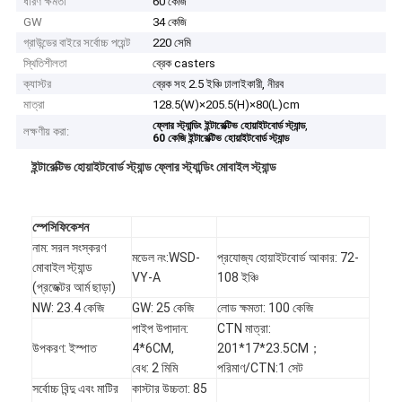
ধারণ ক্ষমতা
60 কেজি
GW
34 কেজি
গ্রাউন্ডের বাইরে সর্বোচ্চ পয়েন্ট
220 সেমি
স্থিতিশীলতা
ব্রেক casters
ক্যাস্টর
ব্রেক সহ 2.5 ইঞ্চি ঢালাইকারী, নীরব
মাত্রা
128.5(W)×205.5(H)×80(L)cm
,
ফ্লোর স্ট্যান্ডিং ইন্টারেক্টিভ হোয়াইটবোর্ড স্ট্যান্ড
লক্ষণীয় করা:
60 কেজি ইন্টারেক্টিভ হোয়াইটবোর্ড স্ট্যান্ড
ইন্টারেক্টিভ হোয়াইটবোর্ড স্ট্যান্ড ফ্লোর স্ট্যান্ডিং মোবাইল স্ট্যান্ড
স্পেসিফিকেশন
নাম: সরল সংস্করণ
মডেল নং:WSD-
প্রযোজ্য হোয়াইটবোর্ড আকার: 72-
মোবাইল স্ট্যান্ড
VY-A
108 ইঞ্চি
(প্রজেক্টর আর্ম ছাড়া)
NW: 23.4 কেজি
GW: 25 কেজি
লোড ক্ষমতা: 100 কেজি
পাইপ উপাদান:
CTN মাত্রা:
উপকরণ: ইস্পাত
4*6CM,
201*17*23.5CM；
বেধ: 2 মিমি
পরিমাণ/CTN:1 সেট
সর্বোচ্চ বিন্দু এবং মাটির
কাস্টার উচ্চতা: 85