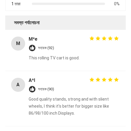
বুদ্ধিমান ব্ল্যাকবোর্ড
1 তারা
0%
ইন্টারেক্টিভ প্রজেক্টর বোর্ড
সমস্ত পর্যালোচনা
ইনফ্রারেড টাচ ফ্রেম
M*e
ইন্টারেক্টিভ হোয়াইটবোর্ড স্ট্যান্ড
M
সহায়ক (92)
ভিজ্যুয়ালাইজার ডকুমেন্ট ক্যামেরা
This rolling TV cart is good.
প্রজেক্টর
টাওয়ার স্ক্রিন কিওস্কে
A*l
A
সহায়ক (90)
ডিজিটাল সাইনেজ
Good quality stands, strong and with slient
ডিজিটাল বিজ্ঞাপন মনিটর
wheels, I think it's better for bigger size like
86/98/100 inch Displays.
পোর্টেবল স্মার্ট স্ক্রিন