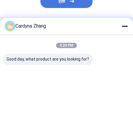
চ্যাট
Cardyna Zhang
প্রস্তাবিত পণ্য
5:20 PM
Good day, what product are you looking for?
ইউএসবি টাইপ-এ টাইপ-সি ভল্ট
৫৫" ৮৬" ইন্টারেক্টিভ
৩৩০ পাউন্ড ইন্টারেক্টিভ
স্টোরেজ মোবাইল চার্জিং
হোয়াইটবোর্ড স্ট্যান্ড ২০০ কেজি
হোয়াইটবোর্ড ইলেকট্র
ক্যাবিনেট
রোটেশন স্ট্যান্ড
ভালো দাম
ভালো দাম
ভালো দাম
বাড়ি
আমাদের সম্পর্কে
Desktop Site