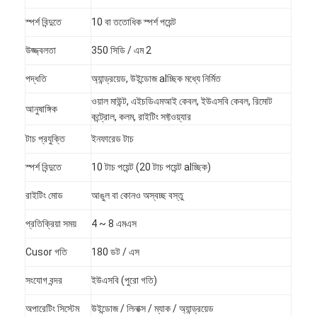
স্পর্শ বিন্দুতে
10 বা ততোধিক স্পর্শ পয়েন্ট
উজ্জ্বলতা
350 সিডি / এম 2
পদ্ধতি
অ্যান্ড্রয়েড, উইন্ডোজ alচ্ছিক মধ্যে নির্মিত
ওয়াল মাউন্ট, এইচডিএমআই কেবল, ইউএসবি কেবল, রিমোট
আনুষাঙ্গিক
কন্ট্রোল, কলম, রাইটিং সফ্টওয়্যার
টাচ প্রযুক্তি
ইনফারেড টাচ
স্পর্শ বিন্দুতে
10 টাচ পয়েন্ট (20 টাচ পয়েন্ট alচ্ছিক)
রাইটিং মোড
আঙুল বা কোনও অস্বচ্ছ বস্তু
প্রতিক্রিয়া সময়
4 ~ 8 এমএস
বাড়ি
Cusor গতি
180 ডট / এস
পণ্য
সংযোগ বন্দর
ইউএসবি (পুরো গতি)
ভিডিও
অপারেটিং সিস্টেম
উইন্ডোজ / লিনাক্স / ম্যাক / অ্যান্ড্রয়েড