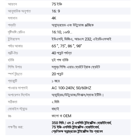
আয়তন
75 ইঞ্চি
আনুমানিক অনুপাত
16: 9
সমাধান
4K
পদ্ধতি
অ্যান্ড্রয়েড এবং উইন্ডোজ alচ্ছিক
দৃষ্টিভঙ্গি রেডিও
16:10, ১৬ঃ9...
ইন্টারফেস
ইউএসবি, ভিজিএ, আরএস 232, এইচডিএমআই
পর্দার আকার
65 ", 75", 86 ", 98"
মাল্টি-টাচ
40 পয়েন্ট পর্যন্ত
হটকি
দুই পক্ষ হটকি
শিপিং উপায়
সমুদ্র শিপিং এয়ার ফ্রেইট ট্রাক ফ্রেইট
স্পর্শ বিন্দুতে
20 পয়েন্ট
গ্যারান্টি
১ বছর
পাওয়ার সাপ্লাই
AC 100-240V, 50/60HZ
অপারেশন সিস্টেম
অ্যান্ড্রিড/উইন্ডোজ/লিনাক্স/ম্যাক.ইটিসি।
সঠিকতা
২ মিমি
মোবাইল স্ট্যান্ড
বাছাই
রঙ
কালো বা OEM
,
350 সিডি / এম 2 এলসিডি ইন্টারেক্টিভ হোয়াইটবোর্ড
লক্ষণীয় করা:
,
75 ইঞ্চি এলসিডি ইন্টারেক্টিভ হোয়াইটবোর্ড
শ্রেণিকক্ষ অ্যান্ড্রয়েড ইন্টারেক্টিভ টাচ প্যানেল