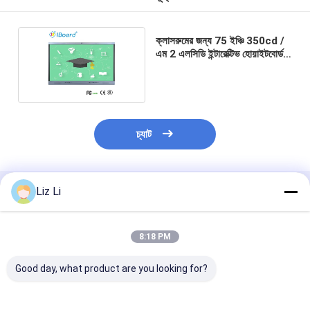
ক্লাসরুমের জন্য 75 ইঞ্চি 350cd /
এম 2 এলসিডি ইন্টারেক্টিভ হোয়াইটবোর্ড
অ্যান্ড্রয়েড
চ্যাট
Liz Li
প্রস্তাবিত পণ্য
8:18 PM
Good day, what product are you looking for?