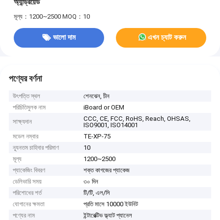
অ্যান্ড্রয়েড
মূল্য：1200~2500
MOQ：10
ভালো দাম
এখন চ্যাট করুন
পণ্যের বর্ণনা
উৎপত্তি স্থল
শেনঝেন, চীন
পরিচিতিমুলক নাম
iBoard or OEM
CCC, CE, FCC, RoHS, Reach, OHSAS,
সাক্ষ্যদান
ISO9001, ISO14001
মডেল নম্বার
TE-XP-75
ন্যূনতম চাহিদার পরিমাণ
10
মূল্য
1200~2500
প্যাকেজিং বিবরণ
শক্ত কাগজের প্যাকেজ
ডেলিভারি সময়
৩০ দিন
পরিশোধের শর্ত
টি/টি, এল/সি
যোগানের ক্ষমতা
প্রতি মাসে 10000 ইউনিট
পণ্যের নাম
ইন্টারেক্টিভ ফ্ল্যাট প্যানেল