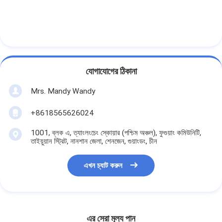
যোগাযোগের ঠিকানা
Mrs. Mandy Wandy
+8618565626024
1001, ব্লক এ, ত্যাংলংচেং স্কোয়ার (পশ্চিম অঞ্চল), ফুগুয়াং কমিউনিটি,
তাইয়ুয়ান স্ট্রিট, নানশান জেলা, শেনজেন, গুয়াংডং, চীন
এখন চ্যাট করুন
এর সেরা মূল্য পান