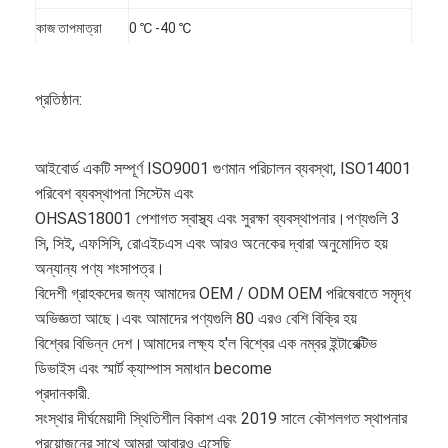
VR প্রদর্শন
কাজ তাপমাত্রা
0 ℃ -40 ℃
আমাদের সম্পর্কে
প্রতিষ্ঠান:
কারখানা ভ্রমণ
মান নিয়ন্ত্রণ
আইবোর্ড একটি সম্পূর্ণ ISO9001 গুণমান পরিচালন ব্যবস্থা, ISO14001
পরিবেশ ব্যবস্থাপনা সিস্টেম এবং
আমাদের সাথে যোগাযোগ করুন
OHSAS18001 পেশাগত স্বাস্থ্য এবং সুরক্ষা ব্যবস্থাপনার।পণ্যগুলি 3
খবর
সি, সিই, এফসিসি, রোএইচএস এবং আরও অনেকের দ্বারা অনুমোদিত হয়
অন্যান্য পণ্য শংসাপত্র।
সব ক্ষেত্রেই
বিদেশী গ্রাহকদের জন্য আমাদের OEM / ODM OEM পরিষেবাতে সমৃদ্ধ
অভিজ্ঞতা আছে।এবং আমাদের পণ্যগুলি 80 এরও বেশি বিক্রি হয়
Blog
বিশ্বের বিভিন্ন দেশ।আমাদের লক্ষ্য হ'ল বিশ্বের এক নম্বর ইন্টারেক্টিভ
ডিভাইস এবং স্মার্ট ক্যাম্পাস সমাধান become
এখন চ্যাট করুন
প্রদানকারী.
সংস্থার দীর্ঘমেয়াদী স্থিতিশীল বিকাশ এবং 2019 সালে কৌশলগত স্থাপনার
প্রয়োজনের সাথে আমরা আবারও এসেছি